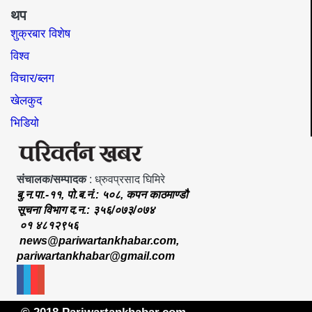
थप
शुक्रबार विशेष
विश्व
विचार/ब्लग
खेलकुद
भिडियो
संचालक/सम्पादक
: ध्रुवप्रसाद घिमिरे
बु.न.पा.-११, पो.ब.नं.: ५०८, कपन काठमाण्डौ
सूचना विभाग द.न.: ३५६/०७३/०७४
०१ ४८१२९५६
news@pariwartankhabar.com
,
pariwartankhabar@gmail.com