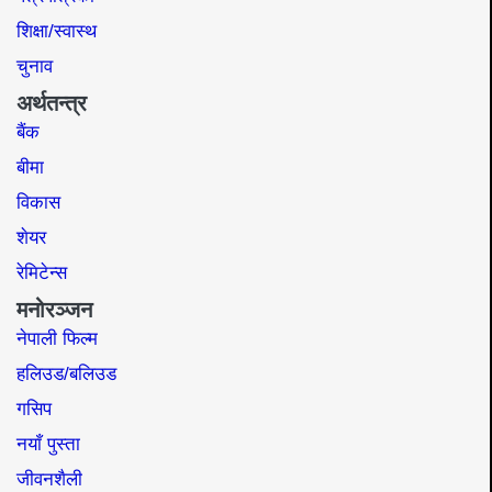
शिक्षा/स्वास्थ
चुनाव
अर्थतन्त्र
बैंक
बीमा
विकास
शेयर
रेमिटेन्स
मनोरञ्जन
नेपाली फिल्म
हलिउड/बलिउड
गसिप
नयाँ पुस्ता
जीवनशैली