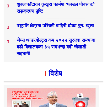
शुक्लाफाँटाका कुखुरा फार्ममा ‘फाउल पोक्स’को
सङ्क्रमण पुष्टि
पशुपति क्षेत्रमा पश्चिमी बाहिरी ढोका पुनः खुला
जेम्स थन्डरबोल्ट्स कप २०२५ सुरुएक सयभन्दा
बढी विद्यालयका ३५ सयभन्दा बढी खेलाडी
सहभागी
विशेष