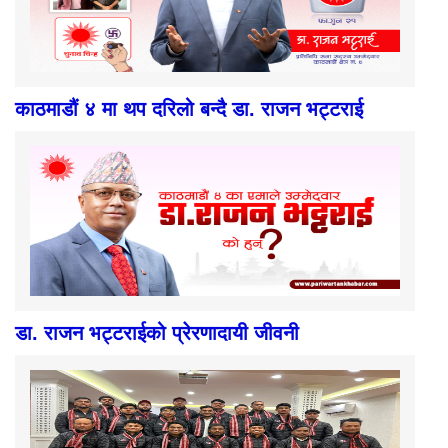
काठमाडौं ४ मा थप दरिलो बन्दै डा. राजन भट्टराई
डा. राजन भट्टराईको प्रेरणादायी जीवनी