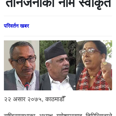
तीनजनाको नाम स्वीकृत
परिवर्तन खबर
२२ असार २०७५, काठमाडौँ
राष्ट्रियसभाका अध्यक्ष गणेशप्रसाद तिमिल्सिनाले