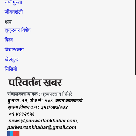
नयाँ पुस्ता
जीवनशैली
थप
शुक्रबार विशेष
विश्व
विचार/ब्लग
खेलकुद
भिडियो
संचालक/सम्पादक
: ध्रुवप्रसाद घिमिरे
बु.न.पा.-११, पो.ब.नं.: ५०८, कपन काठमाण्डौ
सूचना विभाग द.न.: ३५६/०७३/०७४
०१ ४८१२९५६
news@pariwartankhabar.com
,
pariwartankhabar@gmail.com