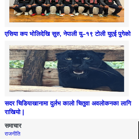
एसिया कप भोलिदेखि सुरु, नेपाली यु–१९ टोली युएई पुगेको
सदर चिडियाखानामा दुर्लभ कालो चितुवा अवलोकनका लागि
राखियो |
समाचार
राजनीति