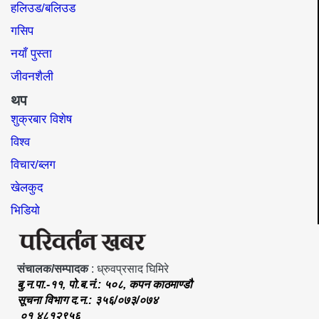
हलिउड/बलिउड
गसिप
नयाँ पुस्ता
जीवनशैली
थप
शुक्रबार विशेष
विश्व
विचार/ब्लग
खेलकुद
भिडियो
संचालक/सम्पादक
: ध्रुवप्रसाद घिमिरे
बु.न.पा.-११, पो.ब.नं.: ५०८, कपन काठमाण्डौ
सूचना विभाग द.न.: ३५६/०७३/०७४
०१ ४८१२९५६