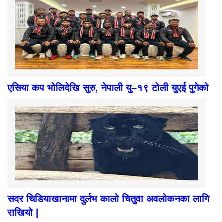
एसिया कप भोलिदेखि सुरु, नेपाली यु–१९ टोली युएई पुगेको
सदर चिडियाखानामा दुर्लभ कालो चितुवा अवलोकनका लागि
राखियो |