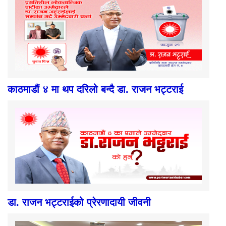
काठमाडौं ४ मा थप दरिलो बन्दै डा. राजन भट्टराई
डा. राजन भट्टराईको प्रेरणादायी जीवनी