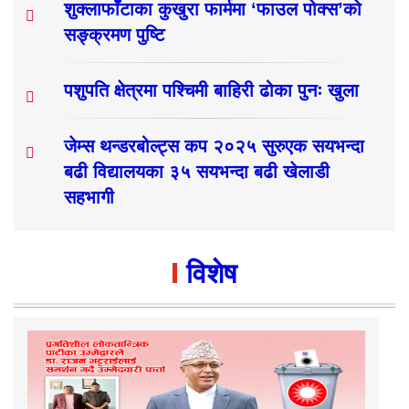
शुक्लाफाँटाका कुखुरा फार्ममा ‘फाउल पोक्स’को
सङ्क्रमण पुष्टि
पशुपति क्षेत्रमा पश्चिमी बाहिरी ढोका पुनः खुला
जेम्स थन्डरबोल्ट्स कप २०२५ सुरुएक सयभन्दा
बढी विद्यालयका ३५ सयभन्दा बढी खेलाडी
सहभागी
विशेष