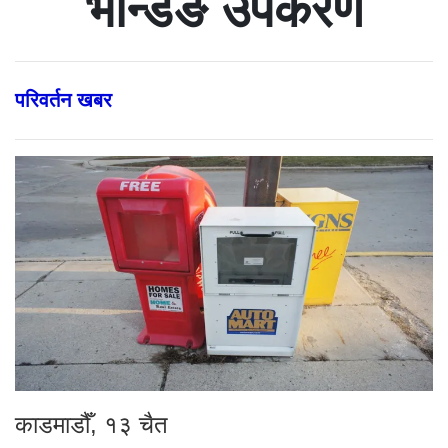
भेन्डिङ उपकरण
परिवर्तन खबर
काडमाडौँ, १३ चैत