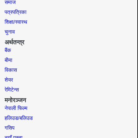
समाज​
पत्रपत्रिका
शिक्षा/स्वास्थ
चुनाव
अर्थतन्त्र
बैंक
बीमा
विकास
शेयर
रेमिटेन्स
मनोरञ्जन
नेपाली फिल्म
हलिउड/बलिउड
गसिप
नयाँ पुस्ता