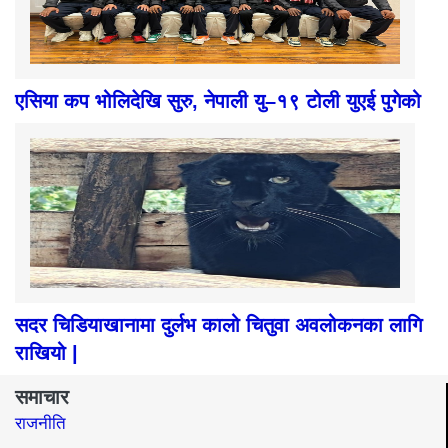
एसिया कप भोलिदेखि सुरु, नेपाली यु–१९ टोली युएई पुगेको
सदर चिडियाखानामा दुर्लभ कालो चितुवा अवलोकनका लागि
राखियो |
समाचार
राजनीति