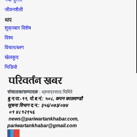
जीवनशैली
थप
शुक्रबार विशेष
विश्व
विचार/ब्लग
खेलकुद
भिडियो
संचालक/सम्पादक
: ध्रुवप्रसाद घिमिरे
बु.न.पा.-११, पो.ब.नं.: ५०८, कपन काठमाण्डौ
सूचना विभाग द.न.: ३५६/०७३/०७४
०१ ४८१२९५६
news@pariwartankhabar.com
,
pariwartankhabar@gmail.com