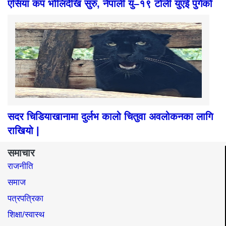
एसिया कप भोलिदेखि सुरु, नेपाली यु–१९ टोली युएई पुगेको
सदर चिडियाखानामा दुर्लभ कालो चितुवा अवलोकनका लागि
राखियो |
समाचार
राजनीति
समाज​
पत्रपत्रिका
शिक्षा/स्वास्थ