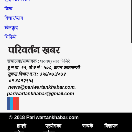
विश्व
विचार/ब्लग
खेलकुद
भिडियो
संचालक/सम्पादक
: ध्रुवप्रसाद घिमिरे
बु.न.पा.-११, पो.ब.नं.: ५०८, कपन काठमाण्डौ
सूचना विभाग द.न.: ३५६/०७३/०७४
०१ ४८१२९५६
news@pariwartankhabar.com
,
pariwartankhabar@gmail.com
© 2018 Pariwartankhabar.com
हाम्रो
प्रयोगका
सम्पर्क
विज्ञापन