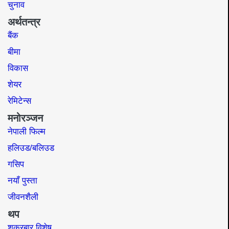
चुनाव
अर्थतन्त्र
बैंक
बीमा
विकास
शेयर
रेमिटेन्स
मनोरञ्जन
नेपाली फिल्म
हलिउड/बलिउड
गसिप
नयाँ पुस्ता
जीवनशैली
थप
शुक्रबार विशेष