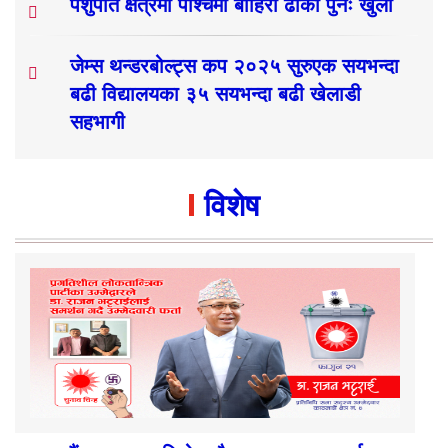
पशुपति क्षेत्रमा पश्चिमी बाहिरी ढोका पुनः खुला
जेम्स थन्डरबोल्ट्स कप २०२५ सुरुएक सयभन्दा
बढी विद्यालयका ३५ सयभन्दा बढी खेलाडी
सहभागी
विशेष