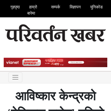
गृहपृष्ठ
हाम्रो
सम्पर्क
विज्ञापन
युनिकोड
बारेमा
आविष्कार केन्द्रको