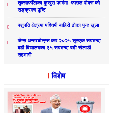
शुक्लाफाँटाका कुखुरा फार्ममा ‘फाउल पोक्स’को
सङ्क्रमण पुष्टि
पशुपति क्षेत्रमा पश्चिमी बाहिरी ढोका पुनः खुला
जेम्स थन्डरबोल्ट्स कप २०२५ सुरुएक सयभन्दा
बढी विद्यालयका ३५ सयभन्दा बढी खेलाडी
सहभागी
विशेष