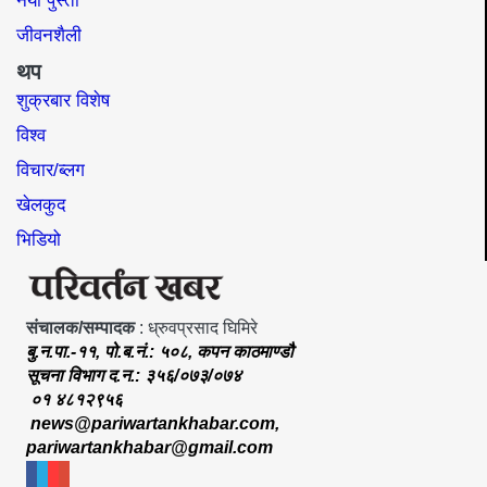
नयाँ पुस्ता
जीवनशैली
थप
शुक्रबार विशेष
विश्व
विचार/ब्लग
खेलकुद
भिडियो
संचालक/सम्पादक
: ध्रुवप्रसाद घिमिरे
बु.न.पा.-११, पो.ब.नं.: ५०८, कपन काठमाण्डौ
सूचना विभाग द.न.: ३५६/०७३/०७४
०१ ४८१२९५६
news@pariwartankhabar.com
,
pariwartankhabar@gmail.com