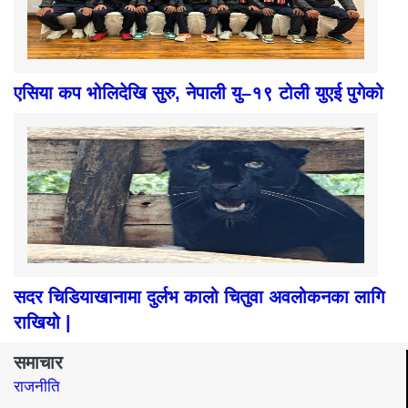
एसिया कप भोलिदेखि सुरु, नेपाली यु–१९ टोली युएई पुगेको
सदर चिडियाखानामा दुर्लभ कालो चितुवा अवलोकनका लागि
राखियो |
समाचार
राजनीति