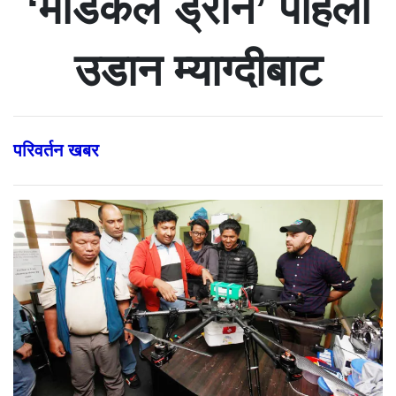
‘मेडिकल ड्रोन’ पहिलो
उडान म्याग्दीबाट
परिवर्तन खबर