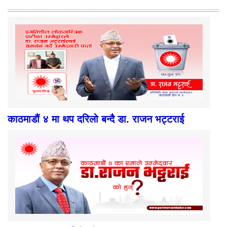
काठमाडौं ४ मा थप दरिलो बन्दै डा. राजन भट्टराई