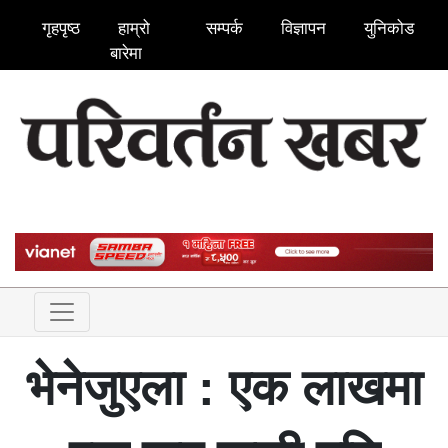
गृहपृष्ठ
हाम्रो
सम्पर्क
विज्ञापन
युनिकोड
बारेमा
भेनेजुएला : एक लाखमा