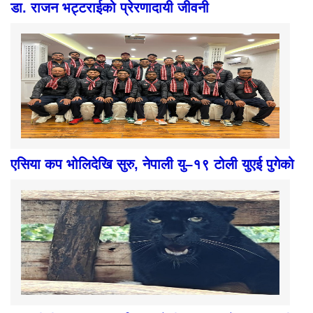
डा. राजन भट्टराईको प्रेरणादायी जीवनी
एसिया कप भोलिदेखि सुरु, नेपाली यु–१९ टोली युएई पुगेको