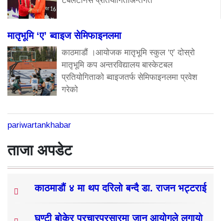
टेबलटेनिस प्रतियोगिताअन्तर्गत
मातृभूमि ‘ए’ ब्वाइज सेमिफाइनलमा
काठमाडौं ।आयोजक मातृभूमि स्कुल ‘ए’ दोस्रो
मातृभूमि कप अन्तरविद्यालय बास्केटबल
प्रतियोगिताको ब्वाइजतर्फ सेमिफाइनलमा प्रवेश
गरेको
pariwartankhabar
ताजा अपडेट
काठमाडौं ४ मा थप दरिलो बन्दै डा. राजन भट्टराई
घण्टी बोकेर प्रचारप्रसारमा जान आयोगले लगायो