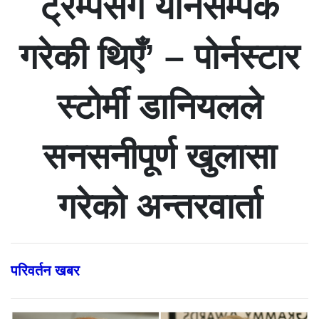
ट्रम्पसँग यौनसम्पर्क
गरेकी थिएँ’ – पोर्नस्टार
स्टोर्मी डानियलले
सनसनीपूर्ण खुलासा
गरेको अन्तरवार्ता
परिवर्तन खबर