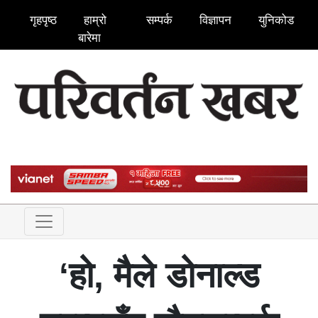
गृहपृष्ठ
हाम्रो
सम्पर्क
विज्ञापन
युनिकोड
बारेमा
‘हो, मैले डोनाल्ड