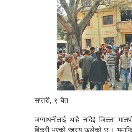
सप्तरी, ९ चैत
जग्गाधनीलाई थाहै नदिई जिल्ला मालप
बिक्री भएको रहस्य खुलेको छ । भूमाफि