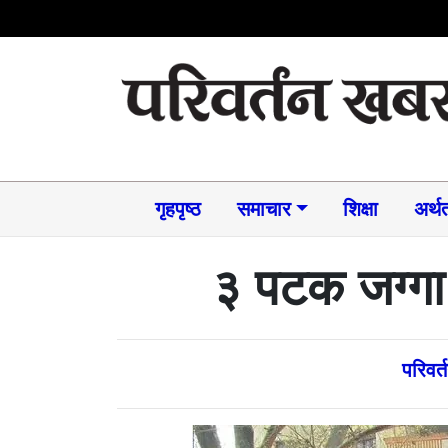
गृहपृष्ठ
समाचार​
शिक्षा
अर्थत
३ पटक जग्गा 
परिवर