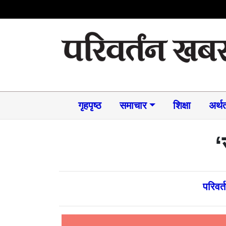
गृहपृष्ठ
समाचार​
शिक्षा
अर्थत
‘
परिवर