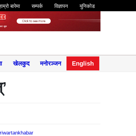
हाम्रो बारेमा
सम्पर्क
विज्ञापन
युनिकोड
षा
खेलकुद
मनोरञ्जन
English
्’
riwartankhabar