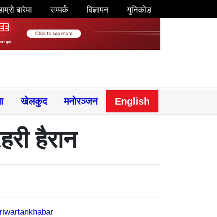
हाम्रो बारेमा
सम्पर्क
विज्ञापन
युनिकोड
षा
खेलकुद
मनोरञ्जन
English
हरी हैरान
riwartankhabar