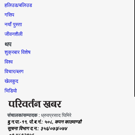
हलिउड/बलिउड
गसिप
नयाँ पुस्ता
जीवनशैली
थप
शुक्रबार विशेष
विश्व
विचार/ब्लग
खेलकुद
भिडियो
संचालक/सम्पादक
: ध्रुवप्रसाद घिमिरे
बु.न.पा.-११, पो.ब.नं.: ५०८, कपन काठमाण्डौ
सूचना विभाग द.न.: ३५६/०७३/०७४