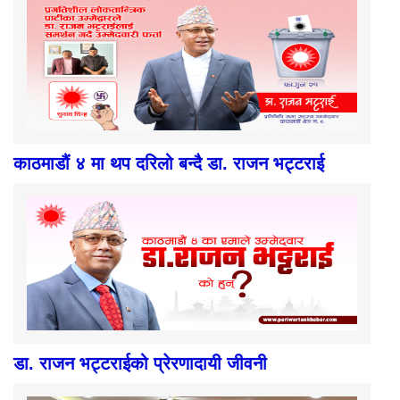
काठमाडौं ४ मा थप दरिलो बन्दै डा. राजन भट्टराई
डा. राजन भट्टराईको प्रेरणादायी जीवनी