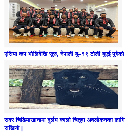
एसिया कप भोलिदेखि सुरु, नेपाली यु–१९ टोली युएई पुगेको
सदर चिडियाखानामा दुर्लभ कालो चितुवा अवलोकनका लागि
राखियो |