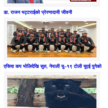
डा. राजन भट्टराईको प्रेरणादायी जीवनी
एसिया कप भोलिदेखि सुरु, नेपाली यु–१९ टोली युएई पुगेको