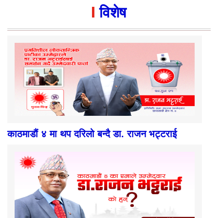
विशेष
काठमाडौं ४ मा थप दरिलो बन्दै डा. राजन भट्टराई