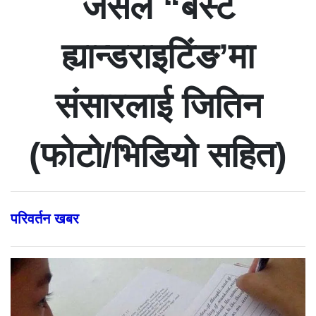
जसले “बेस्ट
ह्यान्डराइटिंङ’मा
संसारलाई जितिन
(फोटो/भिडियो सहित)
परिवर्तन खबर