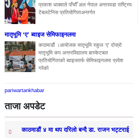
प्रकाश धाक्वाले पाँचौँ अल नेपाल अन्तरवडा राष्ट्रिय
टेबलटेनिस प्रतियोगिताअन्तर्गत
मातृभूमि ‘ए’ ब्वाइज सेमिफाइनलमा
काठमाडौं ।आयोजक मातृभूमि स्कुल ‘ए’ दोस्रो
मातृभूमि कप अन्तरविद्यालय बास्केटबल
प्रतियोगिताको ब्वाइजतर्फ सेमिफाइनलमा प्रवेश
गरेको
pariwartankhabar
ताजा अपडेट
काठमाडौं ४ मा थप दरिलो बन्दै डा. राजन भट्टराई