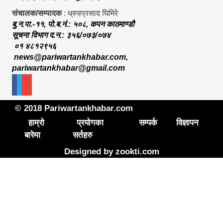
संचालक/सम्पादक
: ध्रुवप्रसाद घिमिरे
बु.न.पा.-११, पो.ब.नं.: ५०८, कपन काठमाण्डौ
सूचना विभाग द.न.: ३५६/०७३/०७४
०१ ४८१२९५६
news@pariwartankhabar.com
,
pariwartankhabar@gmail.com
© 2018 Pariwartankhabar.com
हाम्रो
प्रयोगका
सम्पर्क
विज्ञापन
बारेमा
सर्तहरु
Designed by
zookti.com