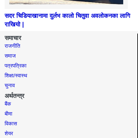
सदर चिडियाखानामा दुर्लभ कालो चितुवा अवलोकनका लागि
राखियो |
समाचार
राजनीति
समाज​
पत्रपत्रिका
शिक्षा/स्वास्थ
चुनाव
अर्थतन्त्र
बैंक
बीमा
विकास
शेयर