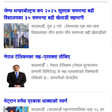
जेम्स थन्डरबोल्ट्स कप २०२५ सुरुएक सयभन्दा बढी
विद्यालयका ३५ सयभन्दा बढी खेलाडी सहभागी
काठमाडौं, पुस ३ गते ।देशभरका एक सय सात
विद्यालयका तीन हजार पाँच सयभन्दा बढी खेलाडीको
नेपाल टेलिकमका सह–प्रवक्ता तोकिए
काठमाडौँ । नेपाल टेलिकम (नेपाल दूरसञ्चार
कम्पनी लिमिटेड) ले सह–प्रवक्ताको जिम्मेवारी
तोकेको छ। कम्पनीको केन्द्रीय
भेट्रान वर्गमा प्रकाश धाक्वाको स्वर्ण
काठमाडौं ।काठमाडौं महानगरपालिका वडा १६ का