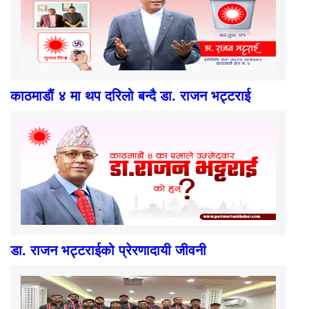
काठमाडौं ४ मा थप दरिलो बन्दै डा. राजन भट्टराई
डा. राजन भट्टराईको प्रेरणादायी जीवनी