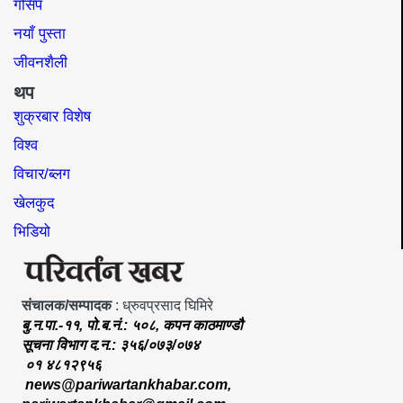
गसिप
नयाँ पुस्ता
जीवनशैली
थप
शुक्रबार विशेष
विश्व
विचार/ब्लग
खेलकुद
भिडियो
संचालक/सम्पादक
: ध्रुवप्रसाद घिमिरे
बु.न.पा.-११, पो.ब.नं.: ५०८, कपन काठमाण्डौ
सूचना विभाग द.न.: ३५६/०७३/०७४
०१ ४८१२९५६
news@pariwartankhabar.com
,