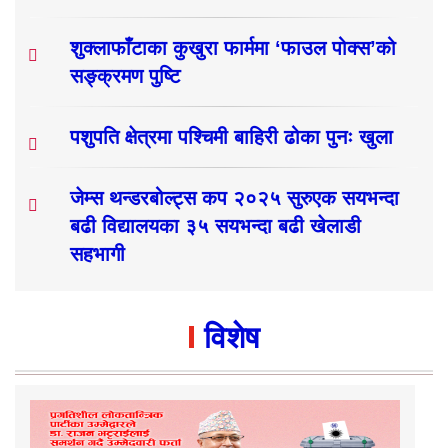
शुक्लाफाँटाका कुखुरा फार्ममा ‘फाउल पोक्स’को
सङ्क्रमण पुष्टि
पशुपति क्षेत्रमा पश्चिमी बाहिरी ढोका पुनः खुला
जेम्स थन्डरबोल्ट्स कप २०२५ सुरुएक सयभन्दा
बढी विद्यालयका ३५ सयभन्दा बढी खेलाडी
सहभागी
विशेष