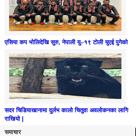
एसिया कप भोलिदेखि सुरु, नेपाली यु–१९ टोली युएई पुगेको
सदर चिडियाखानामा दुर्लभ कालो चितुवा अवलोकनका लागि
राखियो |
समाचार