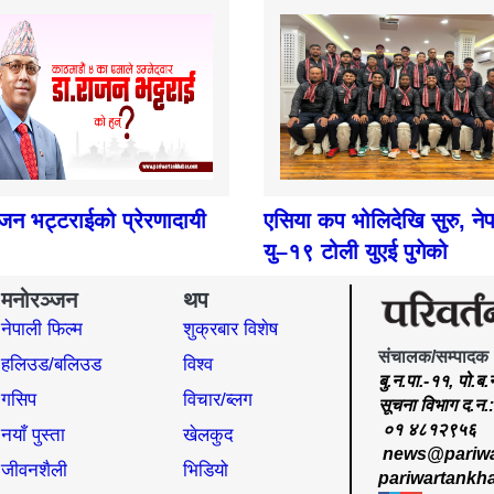
ाजन भट्टराईको प्रेरणादायी
एसिया कप भोलिदेखि सुरु, ने
यु–१९ टोली युएई पुगेको
मनोरञ्जन
थप
नेपाली फिल्म
शुक्रबार विशेष
संचालक/सम्पादक
हलिउड/बलिउड
विश्व
बु.न.पा.-११, पो.ब
गसिप
विचार/ब्लग
सूचना विभाग द.न
०१ ४८१२९५६
नयाँ पुस्ता
खेलकुद
news@pariwa
जीवनशैली
भिडियो
pariwartankh