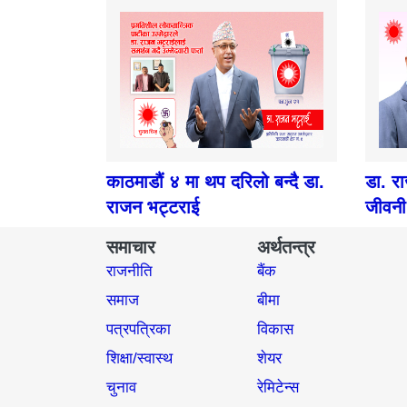
काठमाडौं ४ मा थप दरिलो बन्दै डा.
डा. र
राजन भट्टराई
जीवनी
समाचार
अर्थतन्त्र
राजनीति
बैंक
समाज​
बीमा
पत्रपत्रिका
विकास
शिक्षा/स्वास्थ
शेयर
चुनाव
रेमिटेन्स