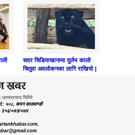
पाली
सदर चिडियाखानामा दुर्लभ कालो
चितुवा अवलोकनका लागि राखियो |
: ध्रुवप्रसाद घिमिरे
.नं.: ५०८, कपन काठमाण्डौ
.: ३५६/०७३/०७४
rtankhabar.com
,
abar@gmail.com