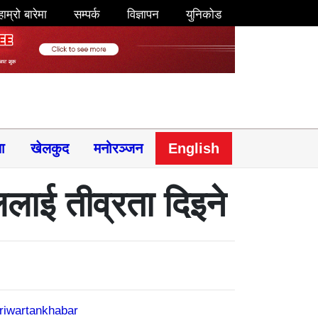
हाम्रो बारेमा
सम्पर्क
विज्ञापन
युनिकोड
षा
खेलकुद
मनोरञ्जन
English
थललाई तीव्रता दिइने
riwartankhabar