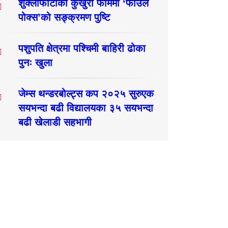
शुक्लाफाँटाका कुखुरा फार्ममा ‘फाउल
पोक्स’को सङ्क्रमण पुष्टि
पशुपति क्षेत्रमा पश्चिमी बाहिरी ढोका
पुनः खुला
जेम्स थन्डरबोल्ट्स कप २०२५ सुरुएक
सयभन्दा बढी विद्यालयका ३५ सयभन्दा
बढी खेलाडी सहभागी