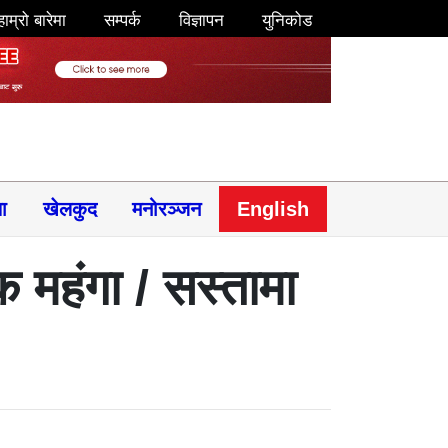
हाम्रो बारेमा
सम्पर्क
विज्ञापन
युनिकोड
षा
खेलकुद
मनोरञ्जन
English
क महंगा / सस्तामा