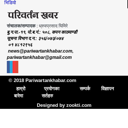
भिडियो
संचालक/सम्पादक
: ध्रुवप्रसाद घिमिरे
बु.न.पा.-११, पो.ब.नं.: ५०८, कपन काठमाण्डौ
सूचना विभाग द.न.: ३५६/०७३/०७४
०१ ४८१२९५६
news@pariwartankhabar.com
,
pariwartankhabar@gmail.com
© 2018 Pariwartankhabar.com
हाम्रो
प्रयोगका
सम्पर्क
विज्ञापन
बारेमा
सर्तहरु
Designed by
zookti.com