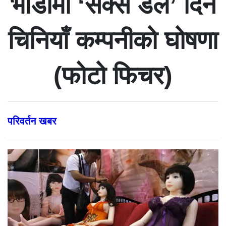
भाडामा ‘सेक्स डल’ दिने
चिनियाँ कम्पनीको घोषणा
(फोटो फिचर)
परिवर्तन खबर