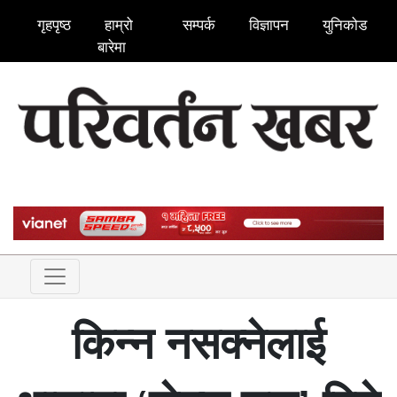
गृहपृष्ठ
हाम्रो
सम्पर्क
विज्ञापन
युनिकोड
बारेमा
किन्न नसक्नेलाई