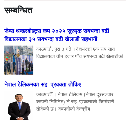
सम्बन्धित
जेम्स थन्डरबोल्ट्स कप २०२५ सुरुएक सयभन्दा बढी
विद्यालयका ३५ सयभन्दा बढी खेलाडी सहभागी
काठमाडौं, पुस ३ गते ।देशभरका एक सय सात
विद्यालयका तीन हजार पाँच सयभन्दा बढी खेलाडीको
नेपाल टेलिकमका सह–प्रवक्ता तोकिए
काठमाडौँ । नेपाल टेलिकम (नेपाल दूरसञ्चार
कम्पनी लिमिटेड) ले सह–प्रवक्ताको जिम्मेवारी
तोकेको छ। कम्पनीको केन्द्रीय