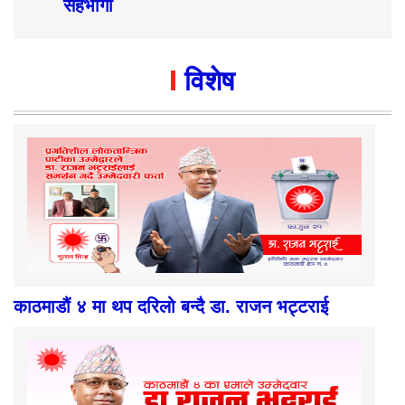
सहभागी
विशेष
काठमाडौं ४ मा थप दरिलो बन्दै डा. राजन भट्टराई