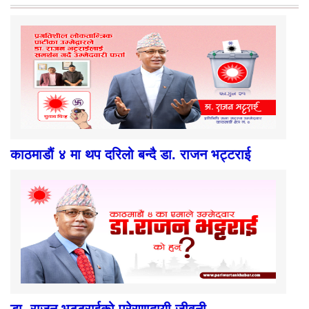
काठमाडौं ४ मा थप दरिलो बन्दै डा. राजन भट्टराई
डा. राजन भट्टराईको प्रेरणादायी जीवनी