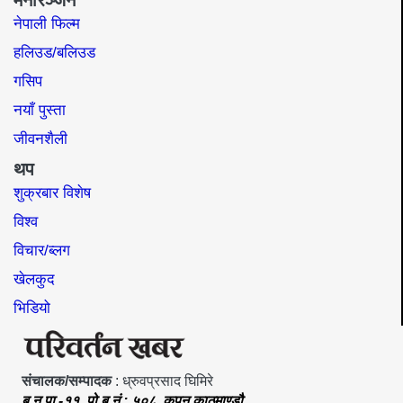
नेपाली फिल्म
हलिउड/बलिउड
गसिप
नयाँ पुस्ता
जीवनशैली
थप
शुक्रबार विशेष
विश्व
विचार/ब्लग
खेलकुद
भिडियो
संचालक/सम्पादक
: ध्रुवप्रसाद घिमिरे
बु.न.पा.-११, पो.ब.नं.: ५०८, कपन काठमाण्डौ