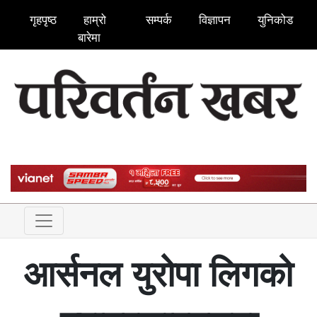
गृहपृष्ठ
हाम्रो
सम्पर्क
विज्ञापन
युनिकोड
बारेमा
आर्सनल युरोपा लिगको