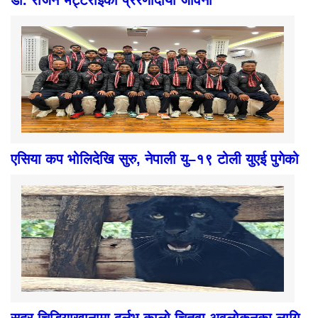
एसिया कप भोलिदेखि सुरु, नेपाली यु–१९ टोली युएई पुगेको
सदर चिडियाखानामा दुर्लभ कालो चितुवा अवलोकनका लागि