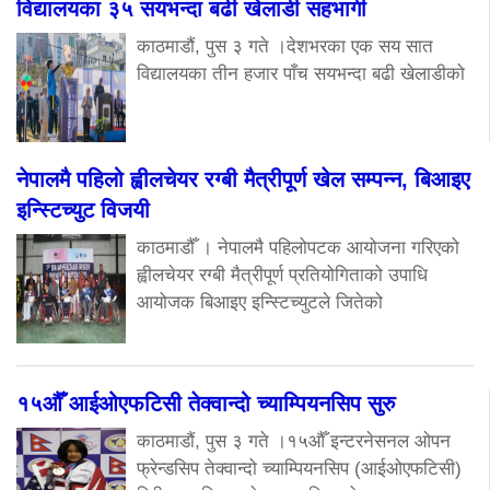
विद्यालयका ३५ सयभन्दा बढी खेलाडी सहभागी
काठमाडौं, पुस ३ गते ।देशभरका एक सय सात
विद्यालयका तीन हजार पाँच सयभन्दा बढी खेलाडीको
नेपालमै पहिलो ह्वीलचेयर रग्बी मैत्रीपूर्ण खेल सम्पन्न, बिआइए
इन्स्टिच्युट विजयी
काठमाडौँ । नेपालमै पहिलोपटक आयोजना गरिएको
ह्वीलचेयर रग्बी मैत्रीपूर्ण प्रतियोगिताको उपाधि
आयोजक बिआइए इन्स्टिच्युटले जितेको
१५औँ आईओएफटिसी तेक्वान्दो च्याम्पियनसिप सुरु
काठमाडौं, पुस ३ गते ।१५औँ इन्टरनेसनल ओपन
फ्रेन्डसिप तेक्वान्दो च्याम्पियनसिप (आईओएफटिसी)