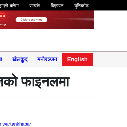
हाम्रो बारेमा
सम्पर्क
विज्ञापन
युनिकोड
षा
खेलकुद
मनोरञ्जन
English
िजको फाइनलमा
riwartankhabar