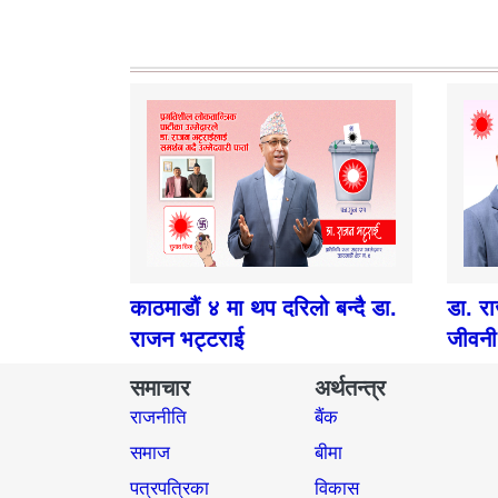
काठमाडौं ४ मा थप दरिलो बन्दै डा.
डा. र
राजन भट्टराई
जीवनी
समाचार
अर्थतन्त्र
राजनीति
बैंक
समाज​
बीमा
पत्रपत्रिका
विकास