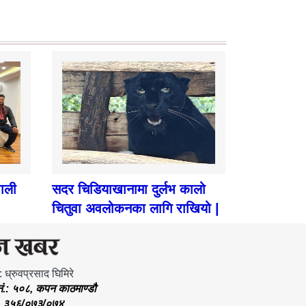
पाली
सदर चिडियाखानामा दुर्लभ कालो
चितुवा अवलोकनका लागि राखियो |
: ध्रुवप्रसाद घिमिरे
.नं.: ५०८, कपन काठमाण्डौ
.: ३५६/०७३/०७४