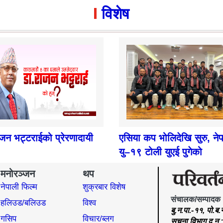
विशेष
ाजन भट्टराईको प्रेरणादायी
एसिया कप भोलिदेखि सुरु, ने
यु–१९ टोली युएई पुगेको
मनोरञ्जन
थप
नेपाली फिल्म
शुक्रबार विशेष
संचालक/सम्पादक
हलिउड/बलिउड
विश्व
बु.न.पा.-११, पो.ब
गसिप
विचार/ब्लग
सूचना विभाग द.न