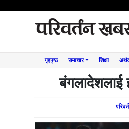
गृहपृष्ठ
समाचार​
शिक्षा
अर्थत
बंगलादेशलाई
परिवर