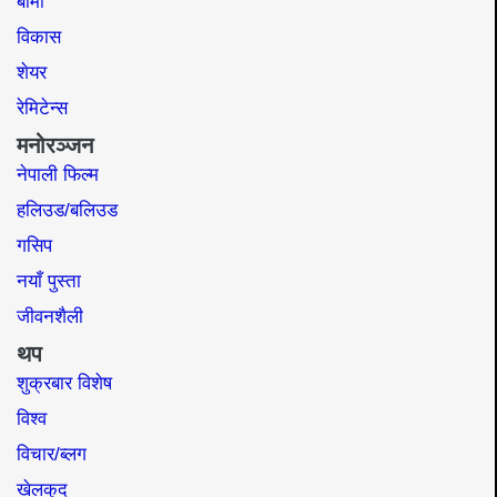
बीमा
विकास
शेयर
रेमिटेन्स
मनोरञ्जन
नेपाली फिल्म
हलिउड/बलिउड
गसिप
नयाँ पुस्ता
जीवनशैली
थप
शुक्रबार विशेष
विश्व
विचार/ब्लग
खेलकुद