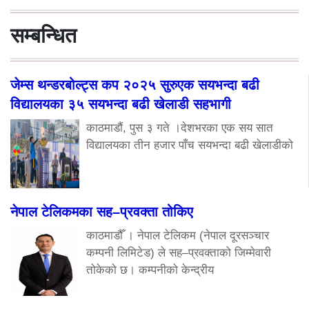
सम्बन्धित
जेम्स थन्डरबोल्ट्स कप २०२५ सुरुएक सयभन्दा बढी
विद्यालयका ३५ सयभन्दा बढी खेलाडी सहभागी
काठमाडौं, पुस ३ गते ।देशभरका एक सय सात
विद्यालयका तीन हजार पाँच सयभन्दा बढी खेलाडीको
नेपाल टेलिकमका सह–प्रवक्ता तोकिए
काठमाडौँ । नेपाल टेलिकम (नेपाल दूरसञ्चार
कम्पनी लिमिटेड) ले सह–प्रवक्ताको जिम्मेवारी
तोकेको छ। कम्पनीको केन्द्रीय