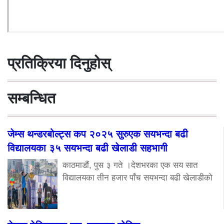
प्रतिक्रिया दिनुहोस्
सम्बन्धित
जेम्स थन्डरबोल्ट्स कप २०२५ सुरुएक सयभन्दा बढी
विद्यालयका ३५ सयभन्दा बढी खेलाडी सहभागी
काठमाडौं, पुस ३ गते ।देशभरका एक सय सात
विद्यालयका तीन हजार पाँच सयभन्दा बढी खेलाडीको