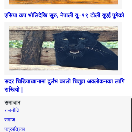
एसिया कप भोलिदेखि सुरु, नेपाली यु–१९ टोली युएई पुगेको
सदर चिडियाखानामा दुर्लभ कालो चितुवा अवलोकनका लागि
राखियो |
समाचार
राजनीति
समाज​
पत्रपत्रिका