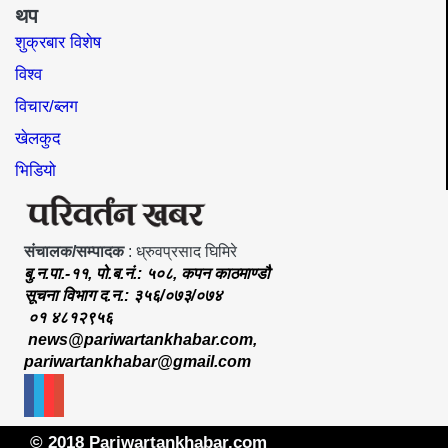
थप
शुक्रबार विशेष
विश्व
विचार/ब्लग
खेलकुद
भिडियो
संचालक/सम्पादक
: ध्रुवप्रसाद घिमिरे
बु.न.पा.-११, पो.ब.नं.: ५०८, कपन काठमाण्डौ
सूचना विभाग द.न.: ३५६/०७३/०७४
०१ ४८१२९५६
news@pariwartankhabar.com
,
pariwartankhabar@gmail.com
© 2018 Pariwartankhabar.com