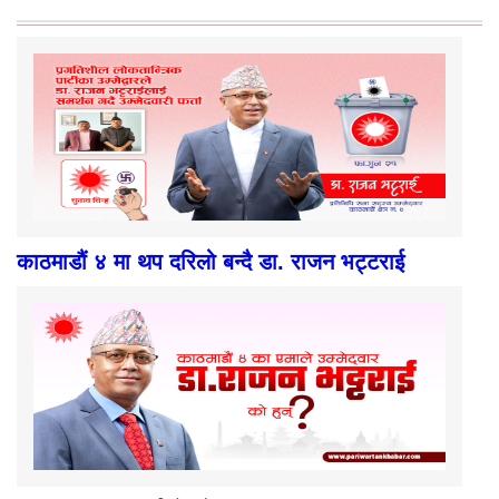
काठमाडौं ४ मा थप दरिलो बन्दै डा. राजन भट्टराई