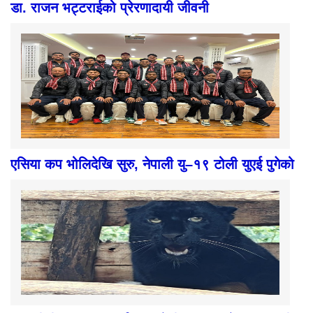
डा. राजन भट्टराईको प्रेरणादायी जीवनी
एसिया कप भोलिदेखि सुरु, नेपाली यु–१९ टोली युएई पुगेको