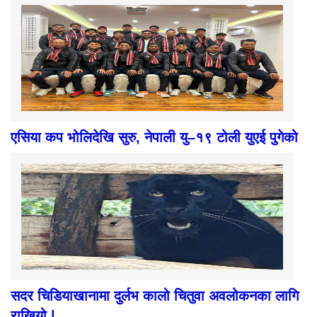
एसिया कप भोलिदेखि सुरु, नेपाली यु–१९ टोली युएई पुगेको
सदर चिडियाखानामा दुर्लभ कालो चितुवा अवलोकनका लागि
राखियो |