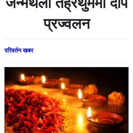
जन्मथलो तेह्रथुममा दीप
प्रज्वलन
परिवर्तन खबर