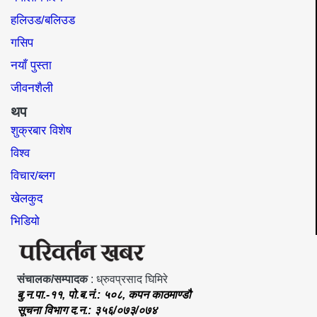
हलिउड/बलिउड
गसिप
नयाँ पुस्ता
जीवनशैली
थप
शुक्रबार विशेष
विश्व
विचार/ब्लग
खेलकुद
भिडियो
संचालक/सम्पादक
: ध्रुवप्रसाद घिमिरे
बु.न.पा.-११, पो.ब.नं.: ५०८, कपन काठमाण्डौ
सूचना विभाग द.न.: ३५६/०७३/०७४