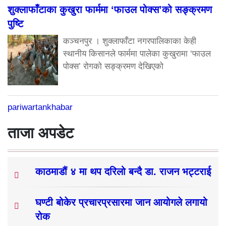
शुक्लाफाँटाका कुखुरा फार्ममा ‘फाउल पोक्स’को सङ्क्रमण
पुष्टि
कञ्चनपुर । शुक्लाफाँटा नगरपालिकाका केही
स्थानीय किसानले फार्ममा पालेका कुखुरामा ‘फाउल
पोक्स’ रोगको सङ्क्रमण देखिएको
pariwartankhabar
ताजा अपडेट
काठमाडौं ४ मा थप दरिलो बन्दै डा. राजन भट्टराई
घण्टी बोकेर प्रचारप्रसारमा जान आयोगले लगायो
रोक