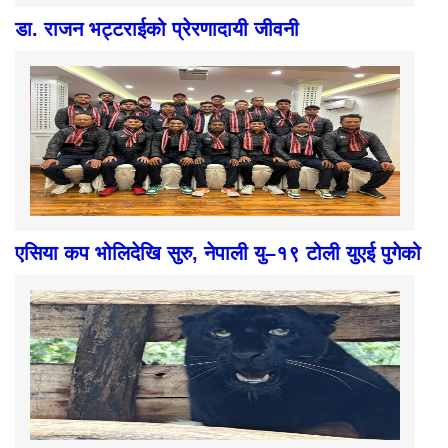
डा. राजन भट्टराईको प्रेरणादायी जीवनी
एसिया कप भोलिदेखि सुरु, नेपाली यु–१९ टोली युएई पुगेको