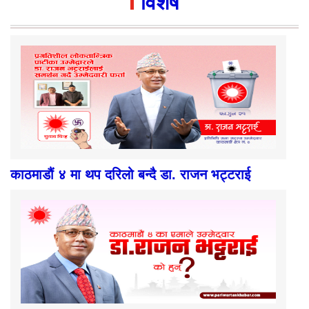
विशेष
काठमाडौं ४ मा थप दरिलो बन्दै डा. राजन भट्टराई