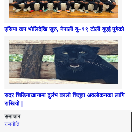
एसिया कप भोलिदेखि सुरु, नेपाली यु–१९ टोली युएई पुगेको
सदर चिडियाखानामा दुर्लभ कालो चितुवा अवलोकनका लागि
राखियो |
समाचार
राजनीति