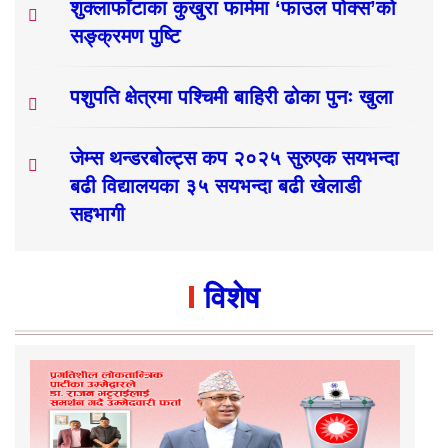
शुक्लाफाँटाका कुखुरा फार्ममा ‘फाउल पोक्स’को
सङ्क्रमण पुष्टि
पशुपति क्षेत्रमा पश्चिमी बाहिरी ढोका पुनः खुला
जेम्स थन्डरबोल्ट्स कप २०२५ सुरुएक सयभन्दा
बढी विद्यालयका ३५ सयभन्दा बढी खेलाडी
सहभागी
विशेष