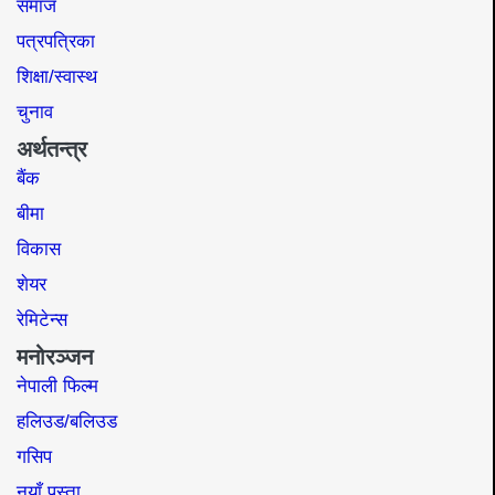
समाज​
पत्रपत्रिका
शिक्षा/स्वास्थ
चुनाव
अर्थतन्त्र
बैंक
बीमा
विकास
शेयर
रेमिटेन्स
मनोरञ्जन
नेपाली फिल्म
हलिउड/बलिउड
गसिप
नयाँ पुस्ता