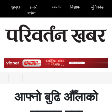
गृहपृष्ठ
हाम्रो
सम्पर्क
विज्ञापन
युनिकोड
बारेमा
आफ्नो बुढि औँलाको