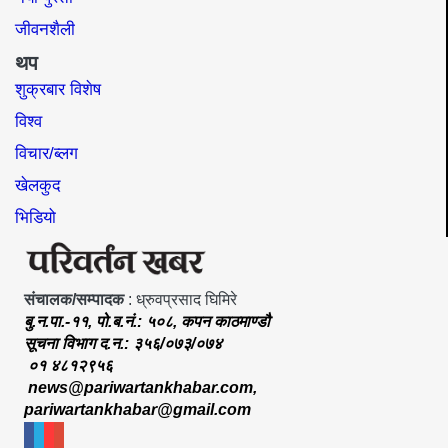
जीवनशैली
थप
शुक्रबार विशेष
विश्व
विचार/ब्लग
खेलकुद
भिडियो
संचालक/सम्पादक
: ध्रुवप्रसाद घिमिरे
बु.न.पा.-११, पो.ब.नं.: ५०८, कपन काठमाण्डौ
सूचना विभाग द.न.: ३५६/०७३/०७४
०१ ४८१२९५६
news@pariwartankhabar.com
,
pariwartankhabar@gmail.com