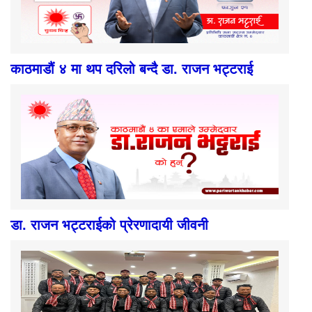
काठमाडौं ४ मा थप दरिलो बन्दै डा. राजन भट्टराई
डा. राजन भट्टराईको प्रेरणादायी जीवनी