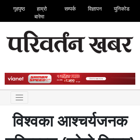
गृहपृष्ठ
हाम्रो
सम्पर्क
विज्ञापन
युनिकोड
बारेमा
विश्वका आश्चर्यजनक