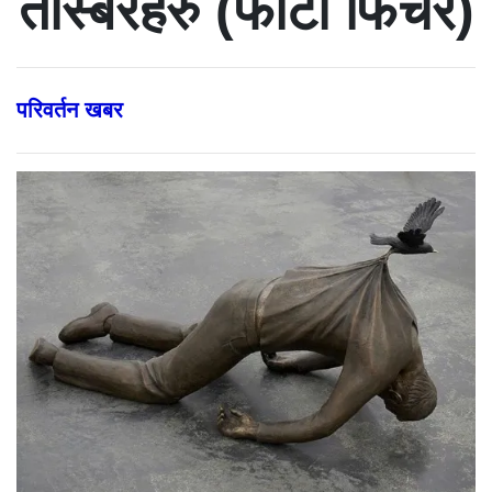
तस्बिरहरु (फोटो फिचर)
परिवर्तन खबर