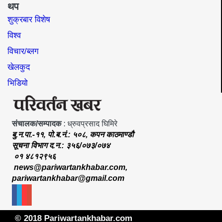
थप
शुक्रबार विशेष
विश्व
विचार/ब्लग
खेलकुद
भिडियो
संचालक/सम्पादक
: ध्रुवप्रसाद घिमिरे
बु.न.पा.-११, पो.ब.नं.: ५०८, कपन काठमाण्डौ
सूचना विभाग द.न.: ३५६/०७३/०७४
०१ ४८१२९५६
news@pariwartankhabar.com
,
pariwartankhabar@gmail.com
© 2018 Pariwartankhabar.com