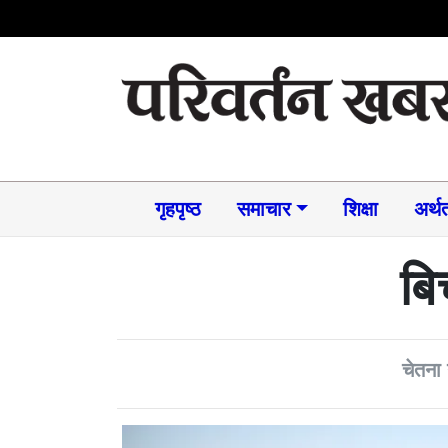
गृहपृष्ठ
समाचार​
शिक्षा
अर्थत
बि
चेतना ग