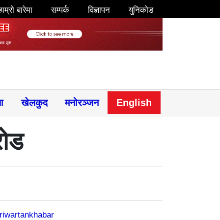
हाम्रो बारेमा
सम्पर्क
विज्ञापन
युनिकोड
षा
खेलकुद
मनोरञ्जन
English
रोड
riwartankhabar