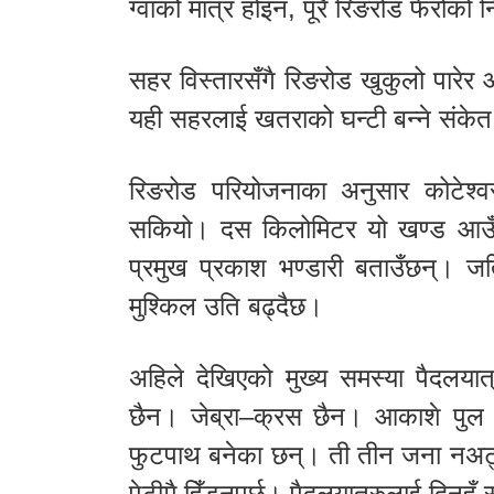
ग्वार्को मात्र होइन, पूरै रिङरोड फेरोको
सहर विस्तारसँगै रिङरोड खुकुलो पारे
यही सहरलाई खतराको घन्टी बन्ने संकेत
रिङरोड परियोजनाका अनुसार कोटे
सकियो। दस किलोमिटर यो खण्ड आउँद
प्रमुख प्रकाश भण्डारी बताउँछन्। जत
मुश्किल उति बढ्दैछ।
अहिले देखिएको मुख्य समस्या पैदलयात्
छैन। जेब्रा–क्रस छैन। आकाशे पुल
फुटपाथ बनेका छन्। ती तीन जना नअट्
पेटीमै हिँड्नुपर्छ। पैदलयात्रुलाई दिनहुँ 