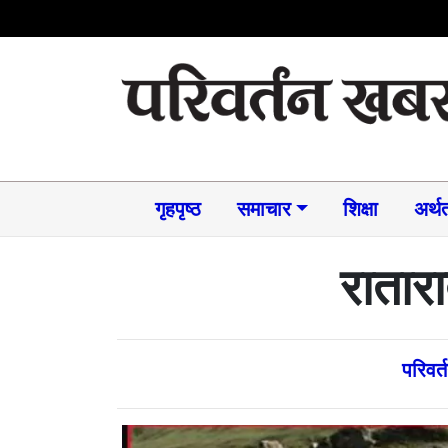
गृहपृष्ठ
समाचार​
शिक्षा
अर्थत
रातार
परिवर