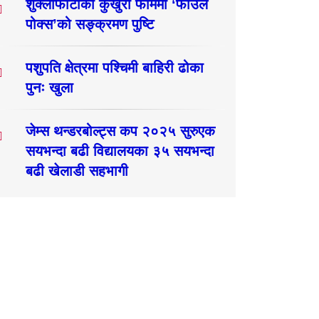
शुक्लाफाँटाका कुखुरा फार्ममा ‘फाउल
पोक्स’को सङ्क्रमण पुष्टि
पशुपति क्षेत्रमा पश्चिमी बाहिरी ढोका
पुनः खुला
जेम्स थन्डरबोल्ट्स कप २०२५ सुरुएक
सयभन्दा बढी विद्यालयका ३५ सयभन्दा
बढी खेलाडी सहभागी