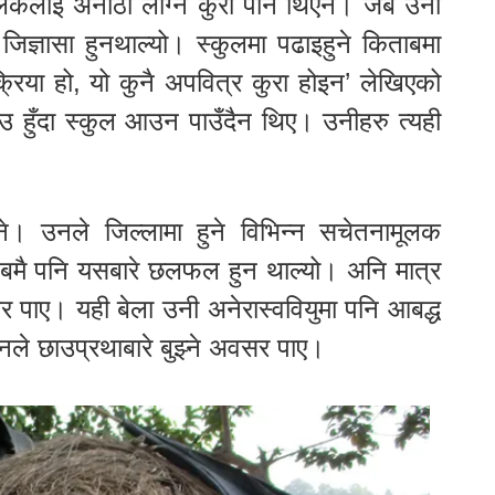
लकलाई अनौठो लाग्ने कुरा पनि थिएन। जब उनी
िज्ञासा हुनथाल्यो। स्कुलमा पढाइहुने किताबमा
क्रिया हो, यो कुनै अपवित्र कुरा होइन’ लेखिएको
छाउ हुँदा स्कुल आउन पाउँदैन थिए। उनीहरु त्यही
े। उनले जिल्लामा हुने विभिन्न सचेतनामूलक
लबमै पनि यसबारे छलफल हुन थाल्यो। अनि मात्र
सर पाए। यही बेला उनी अनेरास्ववियुमा पनि आबद्ध
नले छाउप्रथाबारे बुझ्ने अवसर पाए।