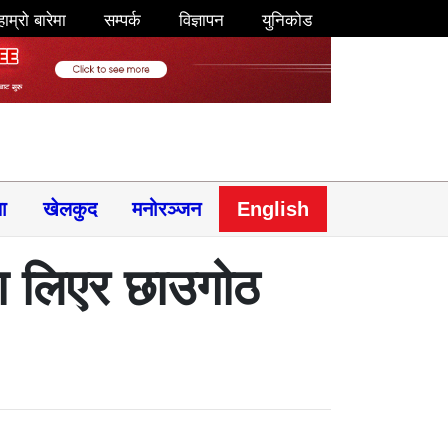
हाम्रो बारेमा
सम्पर्क
विज्ञापन
युनिकोड
षा
खेलकुद
मनोरञ्जन
English
्मा लिएर छाउगोठ