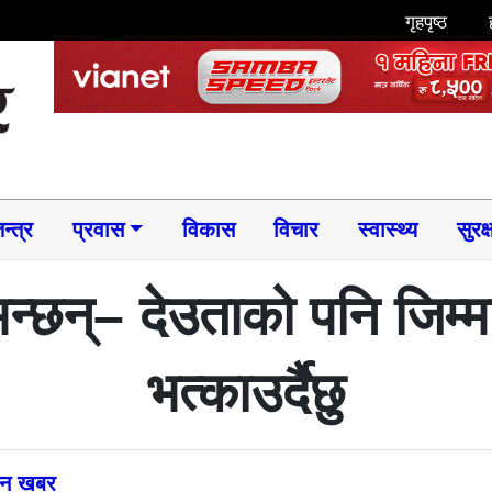
गृहपृष्ठ
न्त्र
प्रवास
विकास
विचार
स्वास्थ्य
सुरक्
 भन्छन्– देउताको पनि जिम
भत्काउर्दैछु
्तन खबर