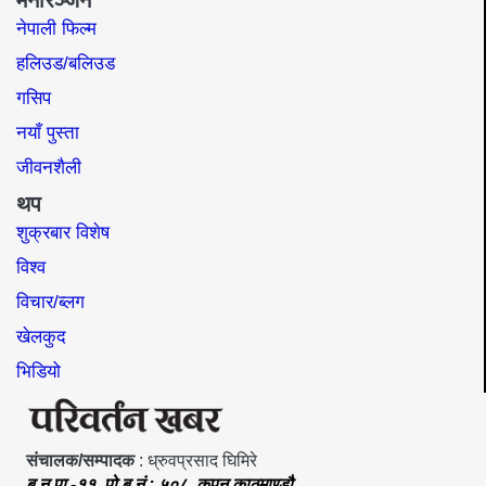
मनोरञ्जन
नेपाली फिल्म
हलिउड/बलिउड
गसिप
नयाँ पुस्ता
जीवनशैली
थप
शुक्रबार विशेष
विश्व
विचार/ब्लग
खेलकुद
भिडियो
संचालक/सम्पादक
: ध्रुवप्रसाद घिमिरे
बु.न.पा.-११, पो.ब.नं.: ५०८, कपन काठमाण्डौ