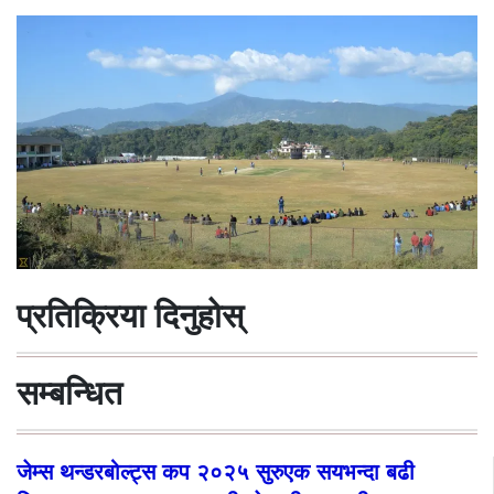
प्रतिक्रिया दिनुहोस्
सम्बन्धित
जेम्स थन्डरबोल्ट्स कप २०२५ सुरुएक सयभन्दा बढी