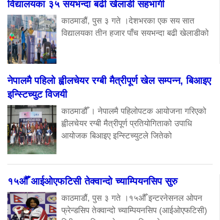
विद्यालयका ३५ सयभन्दा बढी खेलाडी सहभागी
काठमाडौं, पुस ३ गते ।देशभरका एक सय सात
विद्यालयका तीन हजार पाँच सयभन्दा बढी खेलाडीको
नेपालमै पहिलो ह्वीलचेयर रग्बी मैत्रीपूर्ण खेल सम्पन्न, बिआइए
इन्स्टिच्युट विजयी
काठमाडौँ । नेपालमै पहिलोपटक आयोजना गरिएको
ह्वीलचेयर रग्बी मैत्रीपूर्ण प्रतियोगिताको उपाधि
आयोजक बिआइए इन्स्टिच्युटले जितेको
१५औँ आईओएफटिसी तेक्वान्दो च्याम्पियनसिप सुरु
काठमाडौं, पुस ३ गते ।१५औँ इन्टरनेसनल ओपन
फ्रेन्डसिप तेक्वान्दो च्याम्पियनसिप (आईओएफटिसी)