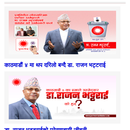
काठमाडौं ४ मा थप दरिलो बन्दै डा. राजन भट्टराई