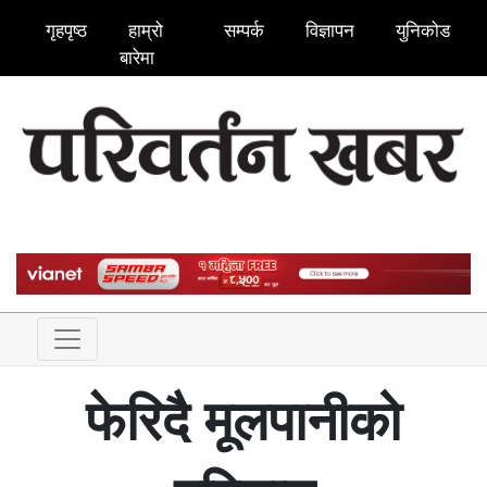
गृहपृष्ठ
हाम्रो
सम्पर्क
विज्ञापन
युनिकोड
बारेमा
फेरिदै मूलपानीको