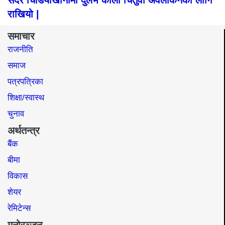
सदर चिडियाखानामा दुर्लभ कालो चितुवा अवलोकनका लागि
राखियो |
समाचार
राजनीति
समाज​
पत्रपत्रिका
शिक्षा/स्वास्थ
चुनाव
अर्थतन्त्र
बैंक
बीमा
विकास
शेयर
रेमिटेन्स