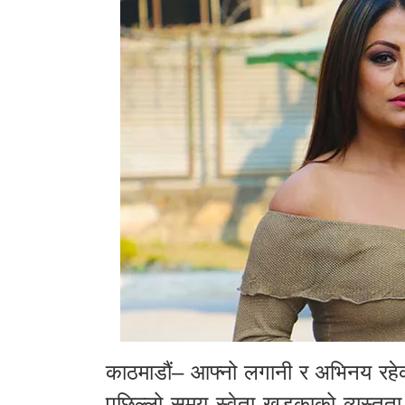
काठमाडौं– आफ्नो लगानी र अभिनय रहेको
पछिल्लो समय स्वेता खड्काको व्यस्तत