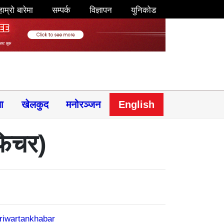
हाम्रो बारेमा
सम्पर्क
विज्ञापन
युनिकोड
षा
खेलकुद
मनोरञ्जन
English
फिचर)
riwartankhabar