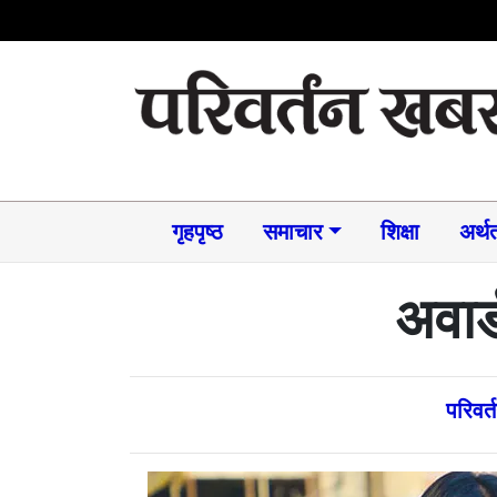
गृहपृष्ठ
समाचार​
शिक्षा
अर्थत
अवार
परिवर