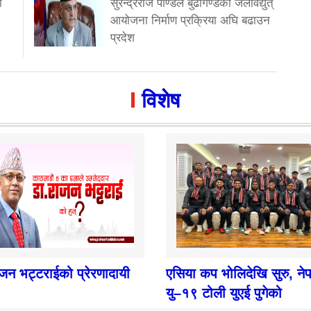
ो
सुरेन्द्रराज पाण्डेले बुढीगण्डकी जलविद्युत्
आयोजना निर्माण प्रक्रिया अघि बढाउन
प्रदेश
विशेष
ाजन भट्टराईको प्रेरणादायी
एसिया कप भोलिदेखि सुरु, ने
यु–१९ टोली युएई पुगेको