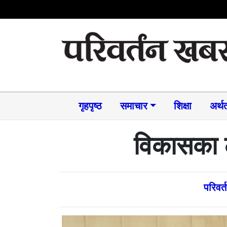
गृहपृष्ठ
समाचार​
शिक्षा
अर्थत
विकासका ल
परिवर