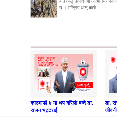
बीउ आलु उत्पादनमा आत्मनिर्भर बनेक
छ । राष्ट्रिय आलु बाली
काठमाडौं ४ मा थप दरिलो बन्दै डा.
डा. र
राजन भट्टराई
जीवनी