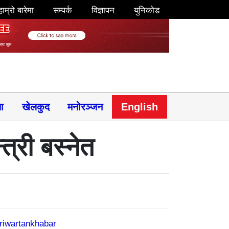
हाम्रो बारेमा
सम्पर्क
विज्ञापन
युनिकोड
षा
खेलकुद
मनोरञ्जन
English
्री बस्नेत
riwartankhabar