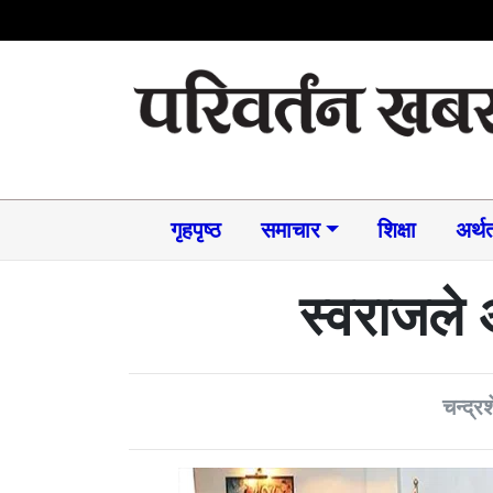
गृहपृष्ठ
समाचार​
शिक्षा
अर्थत
स्वराजले 
चन्द्