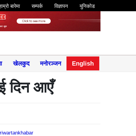
हाम्रो बारेमा
सम्पर्क
विज्ञापन
युनिकोड
षा
खेलकुद
मनोरञ्जन
English
ाई दिन आएँ
riwartankhabar