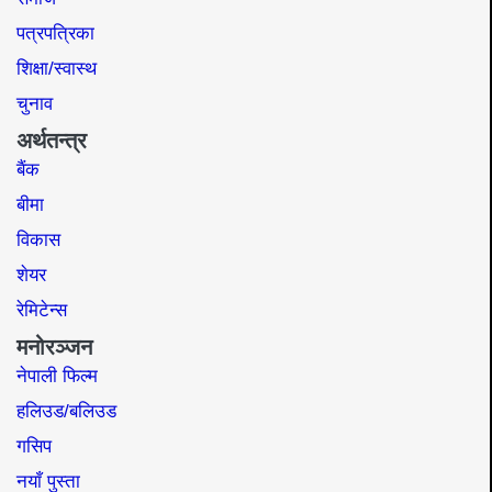
पत्रपत्रिका
शिक्षा/स्वास्थ
चुनाव
अर्थतन्त्र
बैंक
बीमा
विकास
शेयर
रेमिटेन्स
मनोरञ्जन
नेपाली फिल्म
हलिउड/बलिउड
गसिप
नयाँ पुस्ता