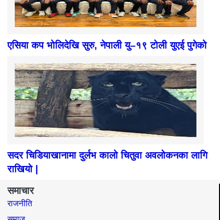
एसिया कप भोलिदेखि सुरु, नेपाली यु–१९ टोली युएई पुगेको
सदर चिडियाखानामा दुर्लभ कालो चितुवा अवलोकनका लागि
राखियो |
समाचार
राजनीति
समाज​