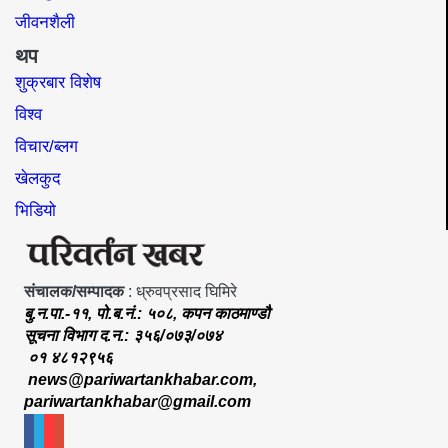
जीवनशैली
थप
शुक्रबार विशेष
विश्व
विचार/ब्लग
खेलकुद
भिडियो
संचालक/सम्पादक
: ध्रुवप्रसाद घिमिरे
बु.न.पा.-११, पो.ब.नं.: ५०८, कपन काठमाण्डौ
सूचना विभाग द.न.: ३५६/०७३/०७४
०१ ४८१२९५६
news@pariwartankhabar.com
,
pariwartankhabar@gmail.com