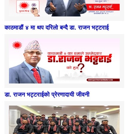
काठमाडौं ४ मा थप दरिलो बन्दै डा. राजन भट्टराई
डा. राजन भट्टराईको प्रेरणादायी जीवनी