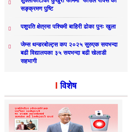
शुक्लाफाँटाका कुखुरा फार्ममा ‘फाउल पोक्स’को
सङ्क्रमण पुष्टि
पशुपति क्षेत्रमा पश्चिमी बाहिरी ढोका पुनः खुला
जेम्स थन्डरबोल्ट्स कप २०२५ सुरुएक सयभन्दा
बढी विद्यालयका ३५ सयभन्दा बढी खेलाडी
सहभागी
विशेष