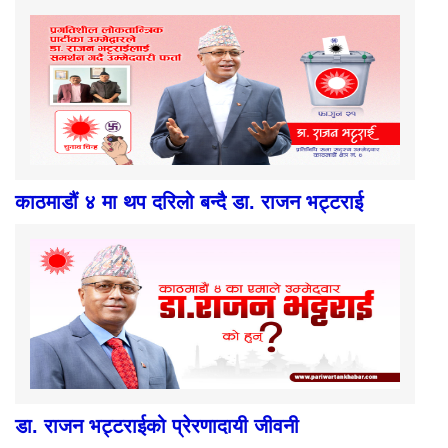
काठमाडौं ४ मा थप दरिलो बन्दै डा. राजन भट्टराई
डा. राजन भट्टराईको प्रेरणादायी जीवनी