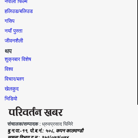
नेपाली फिल्म
हलिउड/बलिउड
गसिप
नयाँ पुस्ता
जीवनशैली
थप
शुक्रबार विशेष
विश्व
विचार/ब्लग
खेलकुद
भिडियो
संचालक/सम्पादक
: ध्रुवप्रसाद घिमिरे
बु.न.पा.-११, पो.ब.नं.: ५०८, कपन काठमाण्डौ
सूचना विभाग द.न.: ३५६/०७३/०७४