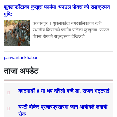
शुक्लाफाँटाका कुखुरा फार्ममा ‘फाउल पोक्स’को सङ्क्रमण
पुष्टि
कञ्चनपुर । शुक्लाफाँटा नगरपालिकाका केही
स्थानीय किसानले फार्ममा पालेका कुखुरामा ‘फाउल
पोक्स’ रोगको सङ्क्रमण देखिएको
pariwartankhabar
ताजा अपडेट
काठमाडौं ४ मा थप दरिलो बन्दै डा. राजन भट्टराई
घण्टी बोकेर प्रचारप्रसारमा जान आयोगले लगायो
रोक