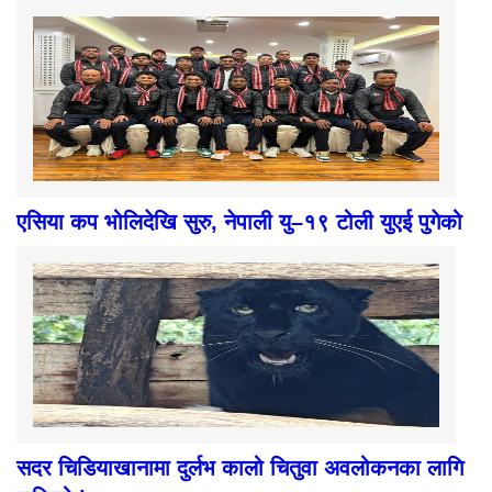
एसिया कप भोलिदेखि सुरु, नेपाली यु–१९ टोली युएई पुगेको
सदर चिडियाखानामा दुर्लभ कालो चितुवा अवलोकनका लागि