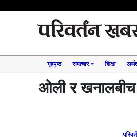
गृहपृष्ठ
समाचार​
शिक्षा
अर्थत
ओली र खनालबीच र
परिवर