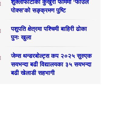
शुक्लाफाँटाका कुखुरा फार्ममा ‘फाउल
पोक्स’को सङ्क्रमण पुष्टि
पशुपति क्षेत्रमा पश्चिमी बाहिरी ढोका
पुनः खुला
जेम्स थन्डरबोल्ट्स कप २०२५ सुरुएक
सयभन्दा बढी विद्यालयका ३५ सयभन्दा
बढी खेलाडी सहभागी