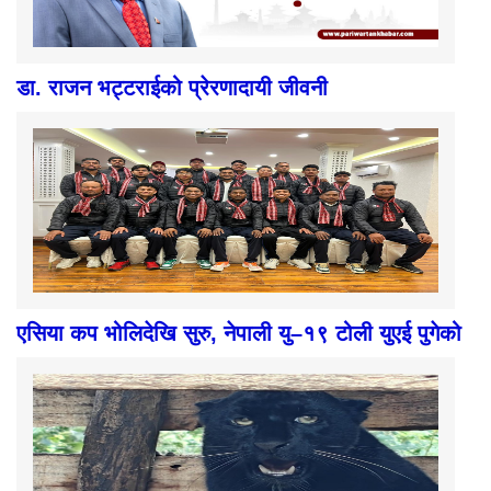
डा. राजन भट्टराईको प्रेरणादायी जीवनी
एसिया कप भोलिदेखि सुरु, नेपाली यु–१९ टोली युएई पुगेको