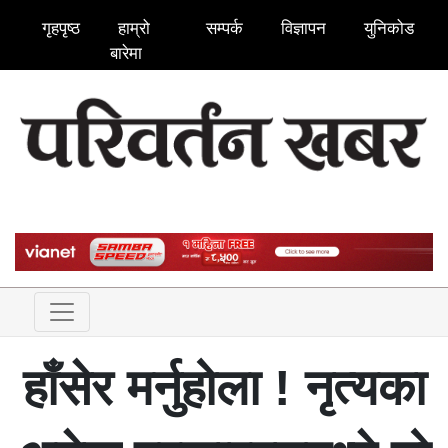
गृहपृष्ठ
हाम्रो
सम्पर्क
विज्ञापन
युनिकोड
बारेमा
हाँसेर मर्नुहोला ! नृत्यका