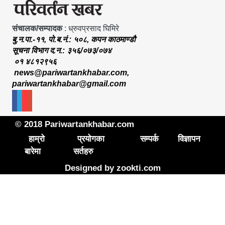
संचालक/सम्पादक
: ध्रुवप्रसाद घिमिरे
बु.न.पा.-११, पो.ब.नं.: ५०८, कपन काठमाण्डौ
सूचना विभाग द.न.: ३५६/०७३/०७४
०१ ४८१२९५६
news@pariwartankhabar.com
,
pariwartankhabar@gmail.com
© 2018 Pariwartankhabar.com
हाम्रो
प्रयोगका
सम्पर्क
विज्ञापन
बारेमा
सर्तहरु
Designed by
zookti.com