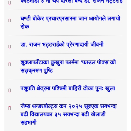
काठमाडौं ४ मा थप दरिलो बन्दै डा. राजन भट्टराई
घण्टी बोकेर प्रचारप्रसारमा जान आयोगले लगायो
रोक
डा. राजन भट्टराईको प्रेरणादायी जीवनी
शुक्लाफाँटाका कुखुरा फार्ममा ‘फाउल पोक्स’को
सङ्क्रमण पुष्टि
पशुपति क्षेत्रमा पश्चिमी बाहिरी ढोका पुनः खुला
जेम्स थन्डरबोल्ट्स कप २०२५ सुरुएक सयभन्दा
बढी विद्यालयका ३५ सयभन्दा बढी खेलाडी
सहभागी