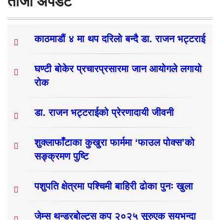
ताजा अपडेट
काठमाडौं ४ मा थप दरिलो बन्दै डा. राजन भट्टराई
घण्टी बोकेर प्रचारप्रसारमा जान आयोगले लगायो
रोक
डा. राजन भट्टराईको प्रेरणादायी जीवनी
शुक्लाफाँटाका कुखुरा फार्ममा ‘फाउल पोक्स’को
सङ्क्रमण पुष्टि
पशुपति क्षेत्रमा पश्चिमी बाहिरी ढोका पुनः खुला
जेम्स थन्डरबोल्ट्स कप २०२५ सुरुएक सयभन्दा