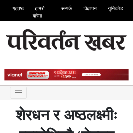
गृहपृष्ठ
हाम्रो
सम्पर्क
विज्ञापन
युनिकोड
बारेमा
शेरधन र अष्ठलक्ष्मीः