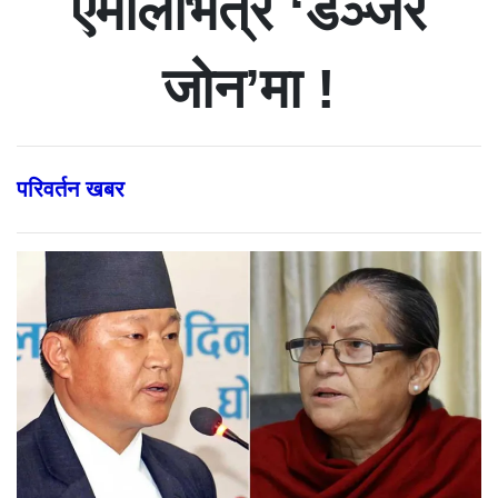
एमालेभित्रै ‘डेञ्जर
जोन’मा !
परिवर्तन खबर