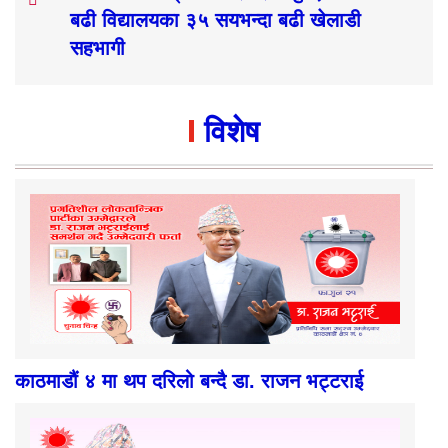
बढी विद्यालयका ३५ सयभन्दा बढी खेलाडी
सहभागी
विशेष
काठमाडौं ४ मा थप दरिलो बन्दै डा. राजन भट्टराई