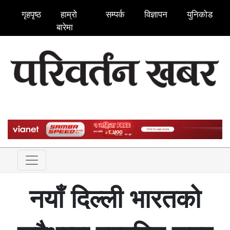
गृहपृष्ठ
हाम्रो
सम्पर्क
विज्ञापन
युनिकोड
बारेमा
नयाँ दिल्ली भारतको