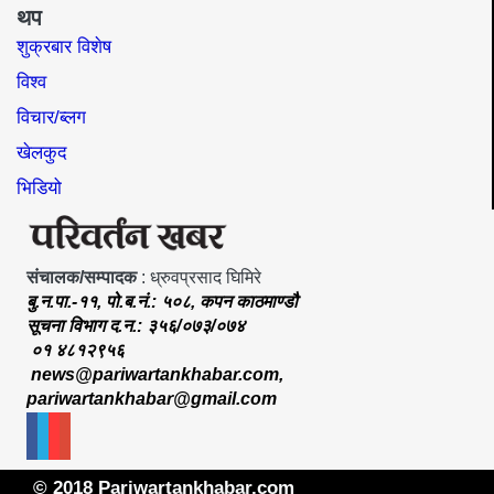
थप
शुक्रबार विशेष
विश्व
विचार/ब्लग
खेलकुद
भिडियो
संचालक/सम्पादक
: ध्रुवप्रसाद घिमिरे
बु.न.पा.-११, पो.ब.नं.: ५०८, कपन काठमाण्डौ
सूचना विभाग द.न.: ३५६/०७३/०७४
०१ ४८१२९५६
news@pariwartankhabar.com
,
pariwartankhabar@gmail.com
© 2018 Pariwartankhabar.com