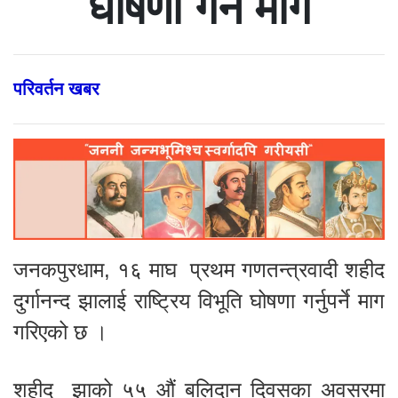
घोषणा गर्न माग
परिवर्तन खबर
जनकपुरधाम, १६ माघ प्रथम गणतन्त्रवादी शहीद
दुर्गानन्द झालाई राष्ट्रिय विभूति घोषणा गर्नुपर्ने माग
गरिएको छ ।
शहीद झाको ५५ औं बलिदान दिवसका अवसरमा