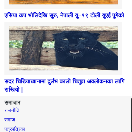
एसिया कप भोलिदेखि सुरु, नेपाली यु–१९ टोली युएई पुगेको
सदर चिडियाखानामा दुर्लभ कालो चितुवा अवलोकनका लागि
राखियो |
समाचार
राजनीति
समाज​
पत्रपत्रिका