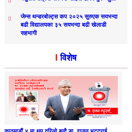
जेम्स थन्डरबोल्ट्स कप २०२५ सुरुएक सयभन्दा
बढी विद्यालयका ३५ सयभन्दा बढी खेलाडी
सहभागी
विशेष
काठमाडौं ४ मा थप दरिलो बन्दै डा. राजन भट्टराई