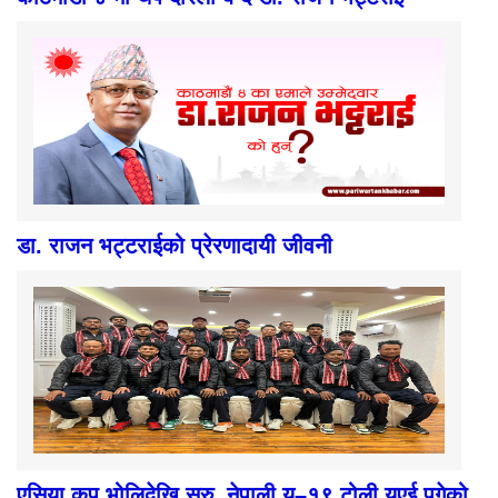
डा. राजन भट्टराईको प्रेरणादायी जीवनी
एसिया कप भोलिदेखि सुरु, नेपाली यु–१९ टोली युएई पुगेको