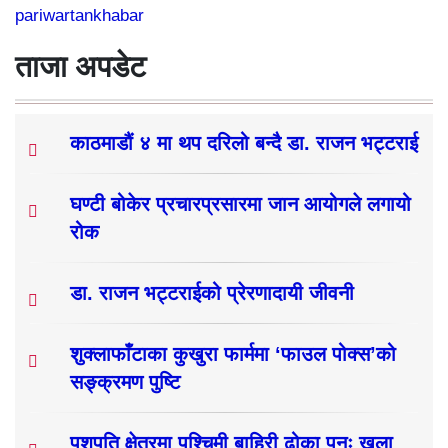
pariwartankhabar
ताजा अपडेट
काठमाडौं ४ मा थप दरिलो बन्दै डा. राजन भट्टराई
घण्टी बोकेर प्रचारप्रसारमा जान आयोगले लगायो
रोक
डा. राजन भट्टराईको प्रेरणादायी जीवनी
शुक्लाफाँटाका कुखुरा फार्ममा ‘फाउल पोक्स’को
सङ्क्रमण पुष्टि
पशुपति क्षेत्रमा पश्चिमी बाहिरी ढोका पुनः खुला