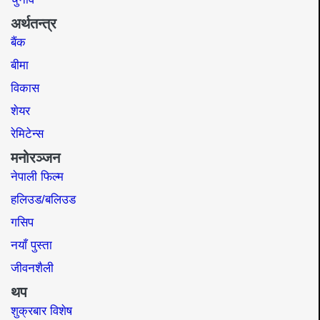
अर्थतन्त्र
बैंक
बीमा
विकास
शेयर
रेमिटेन्स
मनोरञ्जन
नेपाली फिल्म
हलिउड/बलिउड
गसिप
नयाँ पुस्ता
जीवनशैली
थप
शुक्रबार विशेष