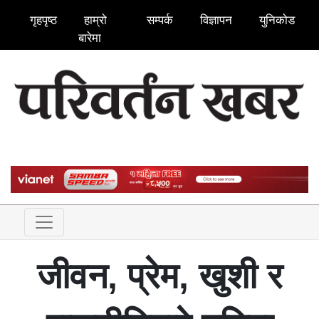
गृहपृष्ठ
हाम्रो
सम्पर्क
विज्ञापन
युनिकोड
बारेमा
जीवन, प्रेम, खुशी र