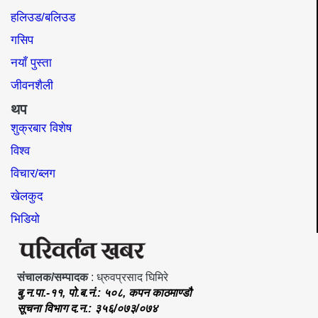
हलिउड/बलिउड
गसिप
नयाँ पुस्ता
जीवनशैली
थप
शुक्रबार विशेष
विश्व
विचार/ब्लग
खेलकुद
भिडियो
संचालक/सम्पादक
: ध्रुवप्रसाद घिमिरे
बु.न.पा.-११, पो.ब.नं.: ५०८, कपन काठमाण्डौ
सूचना विभाग द.न.: ३५६/०७३/०७४