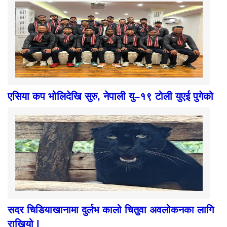
एसिया कप भोलिदेखि सुरु, नेपाली यु–१९ टोली युएई पुगेको
सदर चिडियाखानामा दुर्लभ कालो चितुवा अवलोकनका लागि
राखियो |