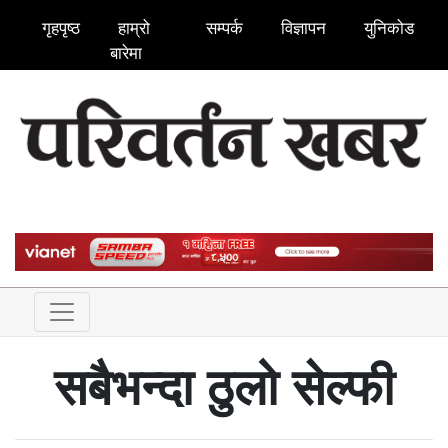
गृहपृष्ठ
हाम्रो
सम्पर्क
विज्ञापन
युनिकोड
बारेमा
सबैभन्दा ठुलो सेल्फी