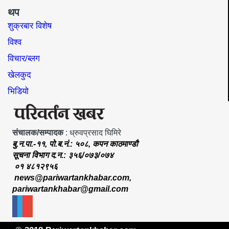
थप
शुक्रबार विशेष
विश्व
विचार/ब्लग
खेलकुद
भिडियो
संचालक/सम्पादक
: ध्रुवप्रसाद घिमिरे
बु.न.पा.-११, पो.ब.नं.: ५०८, कपन काठमाण्डौ
सूचना विभाग द.न.: ३५६/०७३/०७४
०१ ४८१२९५६
news@pariwartankhabar.com
,
pariwartankhabar@gmail.com