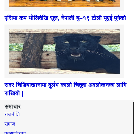
एसिया कप भोलिदेखि सुरु, नेपाली यु–१९ टोली युएई पुगेको
सदर चिडियाखानामा दुर्लभ कालो चितुवा अवलोकनका लागि
राखियो |
समाचार
राजनीति
समाज​
पत्रपत्रिका