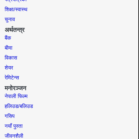
शिक्षा/स्वास्थ
चुनाव
अर्थतन्त्र
बैंक
बीमा
विकास
शेयर
रेमिटेन्स
मनोरञ्जन
नेपाली फिल्म
हलिउड/बलिउड
गसिप
नयाँ पुस्ता
जीवनशैली