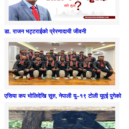
डा. राजन भट्टराईको प्रेरणादायी जीवनी
एसिया कप भोलिदेखि सुरु, नेपाली यु–१९ टोली युएई पुगेको