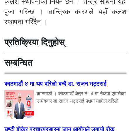
कलश स्थापनाको नियम छैन । तन्त्र साधना यहाँ
पुजा गरिन्छ । तान्त्रिक कारणले यहाँ कलश
स्थापना गरिँदैन ।
प्रतिक्रिया दिनुहोस्
सम्बन्धित
काठमाडौं ४ मा थप दरिलो बन्दै डा. राजन भट्टराई
काठमाडौं । काठमाडौं क्षेत्र नं. ४ मा नेकपा एमालेका
उम्मेदवार डा.राजन भट्टराई पक्षमा माहोल दरिलो
घण्टी बोकेर प्रचारप्रसारमा जान आयोगले लगायो रोक