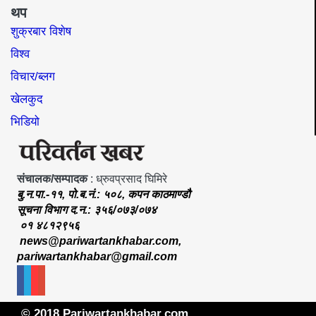
थप
शुक्रबार विशेष
विश्व
विचार/ब्लग
खेलकुद
भिडियो
संचालक/सम्पादक
: ध्रुवप्रसाद घिमिरे
बु.न.पा.-११, पो.ब.नं.: ५०८, कपन काठमाण्डौ
सूचना विभाग द.न.: ३५६/०७३/०७४
०१ ४८१२९५६
news@pariwartankhabar.com
,
pariwartankhabar@gmail.com
© 2018 Pariwartankhabar.com