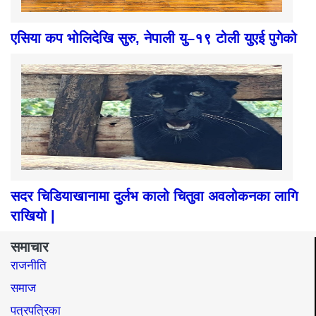
एसिया कप भोलिदेखि सुरु, नेपाली यु–१९ टोली युएई पुगेको
सदर चिडियाखानामा दुर्लभ कालो चितुवा अवलोकनका लागि
राखियो |
समाचार
राजनीति
समाज​
पत्रपत्रिका