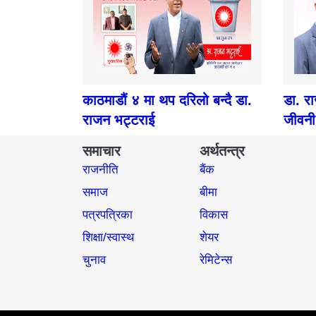
काठमाडौं ४ मा थप दरिलो बन्दै डा.
डा. र
राजन भट्टराई
जीवनी
समाचार
अर्थतन्त्र
राजनीति
बैंक
समाज​
बीमा
पत्रपत्रिका
विकास
शिक्षा/स्वास्थ
शेयर
चुनाव
रेमिटेन्स