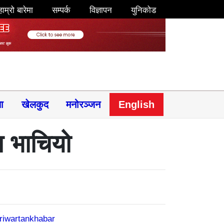
हाम्रो बारेमा
सम्पर्क
विज्ञापन
युनिकोड
षा
खेलकुद
मनोरञ्जन
English
ग भाचियो
riwartankhabar