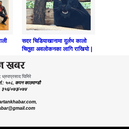
पाली
सदर चिडियाखानामा दुर्लभ कालो
चितुवा अवलोकनका लागि राखियो |
: ध्रुवप्रसाद घिमिरे
.नं.: ५०८, कपन काठमाण्डौ
.: ३५६/०७३/०७४
rtankhabar.com
,
abar@gmail.com