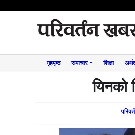
गृहपृष्ठ
समाचार​
शिक्षा
अर्थत
यिनको प
परिवर