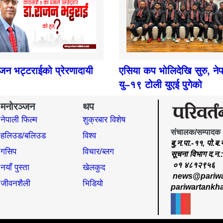
ाजन भट्टराईको प्रेरणादायी
एसिया कप भोलिदेखि सुरु, ने
यु–१९ टोली युएई पुगेको
मनोरञ्जन
थप
नेपाली फिल्म
शुक्रबार विशेष
संचालक/सम्पादक
हलिउड/बलिउड
विश्व
बु.न.पा.-११, पो.ब
गसिप
विचार/ब्लग
सूचना विभाग द.न
०१ ४८१२९५६
नयाँ पुस्ता
खेलकुद
news@pariwa
जीवनशैली
भिडियो
pariwartankh