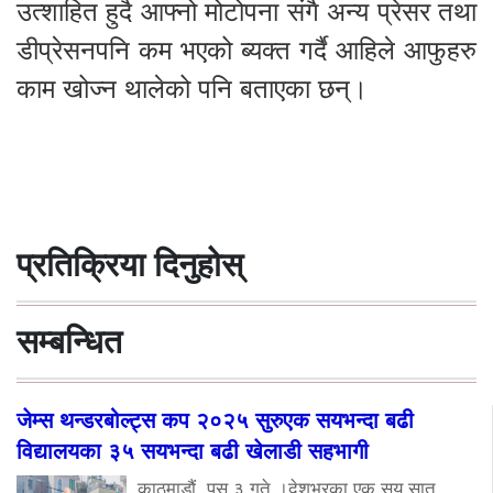
उत्शाहित हुदै आफ्नो मोटोपना संगै अन्य प्रेसर तथा
डीप्रेसनपनि कम भएको ब्यक्त गर्दै आहिले आफुहरु
काम खोज्न थालेको पनि बताएका छन्।
प्रतिक्रिया दिनुहोस्
सम्बन्धित
जेम्स थन्डरबोल्ट्स कप २०२५ सुरुएक सयभन्दा बढी
विद्यालयका ३५ सयभन्दा बढी खेलाडी सहभागी
काठमाडौं, पुस ३ गते ।देशभरका एक सय सात