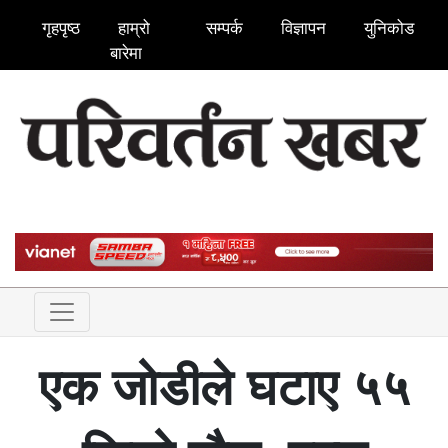
गृहपृष्ठ
हाम्रो
सम्पर्क
विज्ञापन
युनिकोड
बारेमा
एक जोडीले घटाए ५५