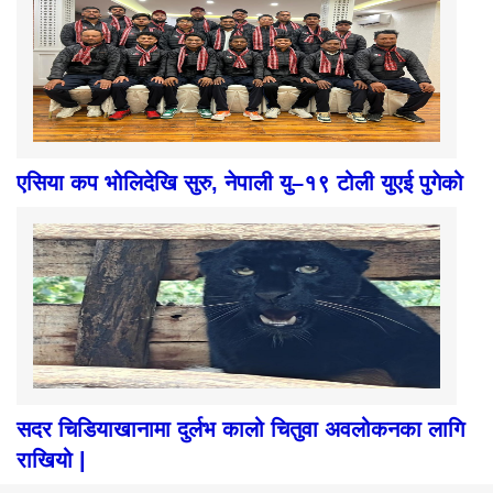
एसिया कप भोलिदेखि सुरु, नेपाली यु–१९ टोली युएई पुगेको
सदर चिडियाखानामा दुर्लभ कालो चितुवा अवलोकनका लागि
राखियो |