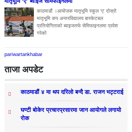
मातृभूमि ‘ए’ ब्वाइज सेमिफाइनलमा
काठमाडौं ।आयोजक मातृभूमि स्कुल ‘ए’ दोस्रो
मातृभूमि कप अन्तरविद्यालय बास्केटबल
प्रतियोगिताको ब्वाइजतर्फ सेमिफाइनलमा प्रवेश
गरेको
pariwartankhabar
ताजा अपडेट
काठमाडौं ४ मा थप दरिलो बन्दै डा. राजन भट्टराई
घण्टी बोकेर प्रचारप्रसारमा जान आयोगले लगायो
रोक