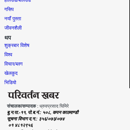
हलिउड/बलिउड
गसिप
नयाँ पुस्ता
जीवनशैली
थप
शुक्रबार विशेष
विश्व
विचार/ब्लग
खेलकुद
भिडियो
संचालक/सम्पादक
: ध्रुवप्रसाद घिमिरे
बु.न.पा.-११, पो.ब.नं.: ५०८, कपन काठमाण्डौ
सूचना विभाग द.न.: ३५६/०७३/०७४
०१ ४८१२९५६