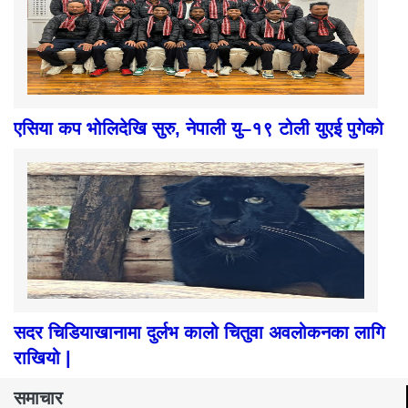
एसिया कप भोलिदेखि सुरु, नेपाली यु–१९ टोली युएई पुगेको
सदर चिडियाखानामा दुर्लभ कालो चितुवा अवलोकनका लागि
राखियो |
समाचार