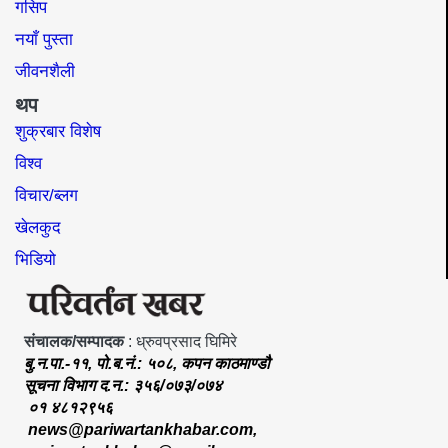
गसिप
नयाँ पुस्ता
जीवनशैली
थप
शुक्रबार विशेष
विश्व
विचार/ब्लग
खेलकुद
भिडियो
संचालक/सम्पादक
: ध्रुवप्रसाद घिमिरे
बु.न.पा.-११, पो.ब.नं.: ५०८, कपन काठमाण्डौ
सूचना विभाग द.न.: ३५६/०७३/०७४
०१ ४८१२९५६
news@pariwartankhabar.com
,