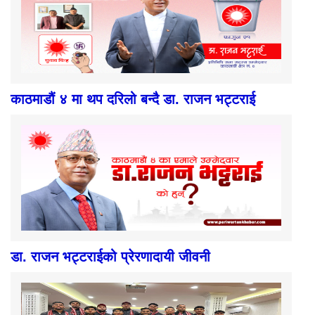
काठमाडौं ४ मा थप दरिलो बन्दै डा. राजन भट्टराई
डा. राजन भट्टराईको प्रेरणादायी जीवनी