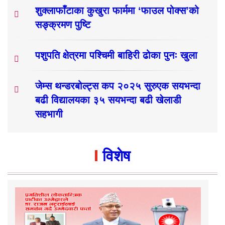
शुक्लाफाँटाका कुखुरा फार्ममा ‘फाउल पोक्स’को
सङ्क्रमण पुष्टि
पशुपति क्षेत्रमा पश्चिमी बाहिरी ढोका पुनः खुला
जेम्स थन्डरबोल्ट्स कप २०२५ सुरुएक सयभन्दा
बढी विद्यालयका ३५ सयभन्दा बढी खेलाडी
सहभागी
विशेष