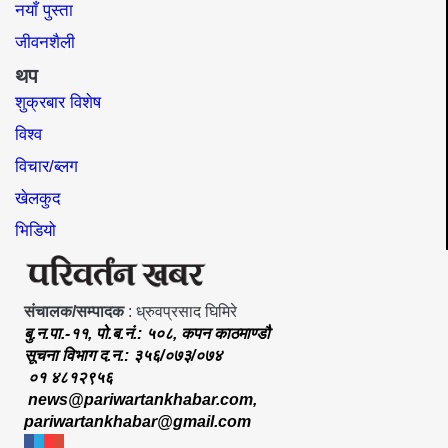
नयाँ पुस्ता
जीवनशैली
थप
शुक्रबार विशेष
विश्व
विचार/ब्लग
खेलकुद
भिडियो
संचालक/सम्पादक
: ध्रुवप्रसाद घिमिरे
बु.न.पा.-११, पो.ब.नं.: ५०८, कपन काठमाण्डौ
सूचना विभाग द.न.: ३५६/०७३/०७४
०१ ४८१२९५६
news@pariwartankhabar.com
,
pariwartankhabar@gmail.com