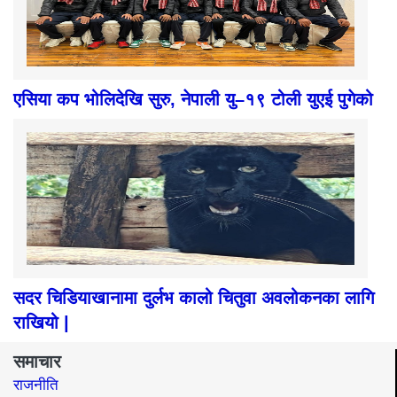
एसिया कप भोलिदेखि सुरु, नेपाली यु–१९ टोली युएई पुगेको
सदर चिडियाखानामा दुर्लभ कालो चितुवा अवलोकनका लागि
राखियो |
समाचार
राजनीति