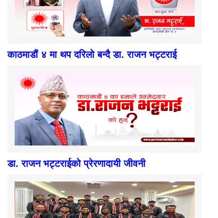
काठमाडौं ४ मा थप दरिलो बन्दै डा. राजन भट्टराई
डा. राजन भट्टराईको प्रेरणादायी जीवनी