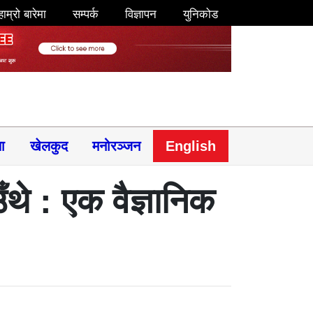
हाम्रो बारेमा
सम्पर्क
विज्ञापन
युनिकोड
षा
खेलकुद
मनोरञ्जन
English
थे : एक वैज्ञानिक