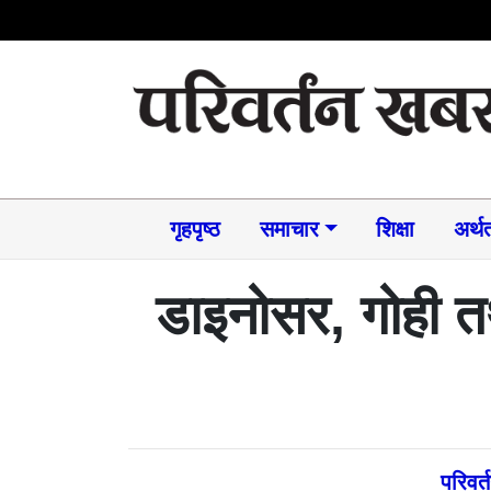
गृहपृष्ठ
समाचार​
शिक्षा
अर्थत
डाइनोसर, गोही तथ
परिवर