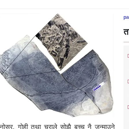
pa
त
इनोसर, गोही तथा चराले सोझै बच्च नै जन्माउने