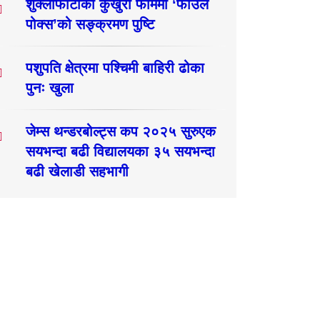
शुक्लाफाँटाका कुखुरा फार्ममा ‘फाउल
पोक्स’को सङ्क्रमण पुष्टि
पशुपति क्षेत्रमा पश्चिमी बाहिरी ढोका
पुनः खुला
जेम्स थन्डरबोल्ट्स कप २०२५ सुरुएक
सयभन्दा बढी विद्यालयका ३५ सयभन्दा
बढी खेलाडी सहभागी