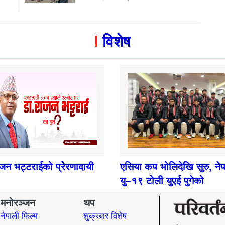
विशेष
ाजन भट्टराईको प्रेरणादायी
एसिया कप भोलिदेखि सुरु, ने
यु–१९ टोली युएई पुगेको
मनोरञ्जन
थप
नेपाली फिल्म
शुक्रबार विशेष